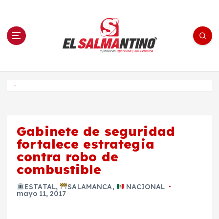
S
a
l
t
a
r
a
l
c
o
El Salmantino - medios/noticias/editorial
n
t
e
Inicio
n
i
d
o
Gabinete de seguridad
fortalece estrategia
contra robo de
combustible
ESTATAL
,
SALAMANCA
,
NACIONAL
mayo 11, 2017