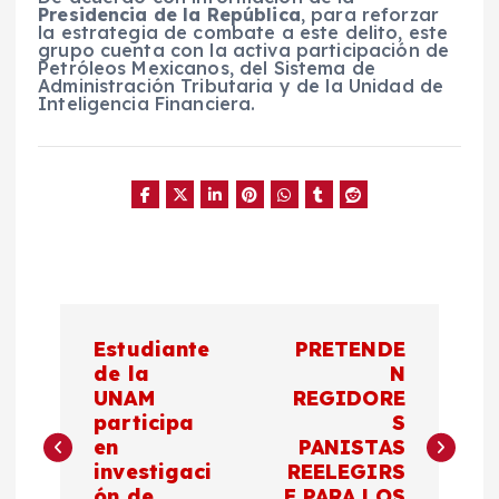
Presidencia de la República
, para reforzar
la estrategia de combate a este delito, este
grupo cuenta con la activa participación de
Petróleos Mexicanos, del Sistema de
Administración Tributaria y de la Unidad de
Inteligencia Financiera.
N
Estudiante
PRETENDE
a
de la
N
UNAM
REGIDORE
participa
S
v
en
PANISTAS
investigaci
REELEGIRS
e
ón de
E PARA LOS