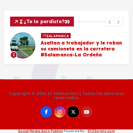
¿Te lo perdiste?
SALAMANCA
Asaltan a trabajador y le roban
su camioneta en la carretera
#Salamanca-La Ordeña
2
Copyright © 2026 El Salmantino | Todos los derechos
reservados.
Social Media Auto Publish
Powered By :
XYZScripts.com