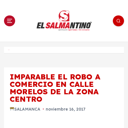
S
a
l
t
a
r
a
l
c
o
El Salmantino - medios/noticias/editorial
n
t
e
Inicio
n
i
d
o
IMPARABLE EL ROBO A
COMERCIO EN CALLE
MORELOS DE LA ZONA
CENTRO
SALAMANCA
noviembre 16, 2017