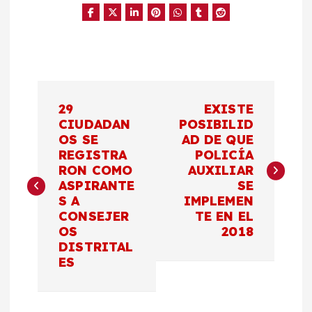
N
29
EXISTE
a
CIUDADAN
POSIBILID
OS SE
AD DE QUE
REGISTRA
POLICÍA
v
RON COMO
AUXILIAR
ASPIRANTE
SE
e
S A
IMPLEMEN
CONSEJER
TE EN EL
g
OS
2018
DISTRITAL
a
ES
c