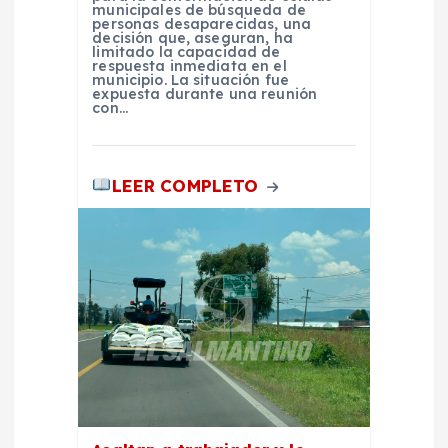
municipales de búsqueda de
a
personas desaparecidas, una
decisión que, aseguran, ha
limitado la capacidad de
d
respuesta inmediata en el
municipio. La situación fue
expuesta durante una reunión
con…
a
s
LEER COMPLETO