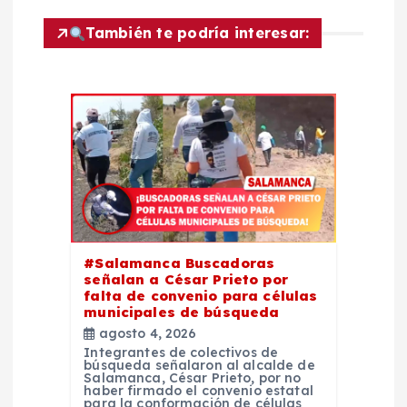
i
También te podría interesar:
ó
n
d
e
e
#Salamanca Buscadoras
señalan a César Prieto por
n
falta de convenio para células
municipales de búsqueda
t
agosto 4, 2026
Integrantes de colectivos de
búsqueda señalaron al alcalde de
r
Salamanca, César Prieto, por no
haber firmado el convenio estatal
para la conformación de células