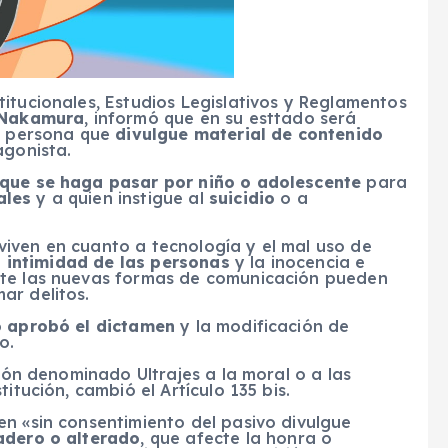
itucionales, Estudios Legislativos y Reglamentos
 Nakamura
, informó que en su esttado será
la persona que
divulgue material de contenido
agonista.
 que se haga pasar por niño o adolescente
para
ales
y a quien instigue al
suicidio
o a
iven en cuanto a tecnología y el mal uso de
a
intimidad de las personas
y la inocencia e
nte las nuevas formas de comunicación pueden
ar delitos.
o aprobó el dictamen
y la modificación de
o.
ción denominado Ultrajes a la moral o a las
itución, cambió el Artículo 135 bis.
n «sin consentimiento del pasivo divulgue
adero o alterado
, que afecte la honra o