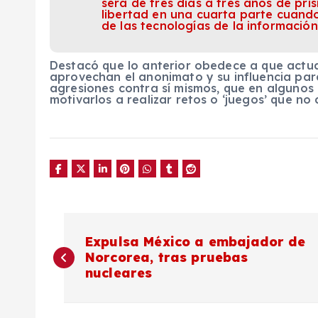
será de tres días a tres años de pri
libertad en una cuarta parte cuando
de las tecnologías de la información
Destacó que lo anterior obedece a que actu
aprovechan el anonimato y su influencia par
agresiones contra sí mismos, que en algunos c
motivarlos a realizar retos o ‘juegos’ que n
N
Expulsa México a embajador de
Norcorea, tras pruebas
a
nucleares
v