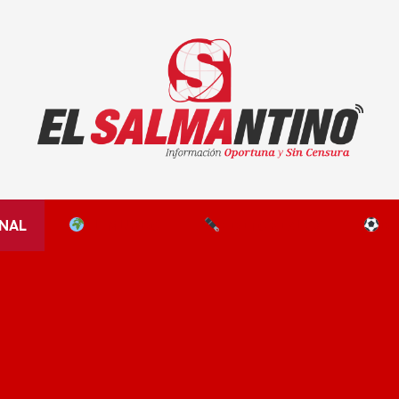
El Salmantino - medios/noticias/editorial
NAL
EL MUNDO
EDITORIALES
D