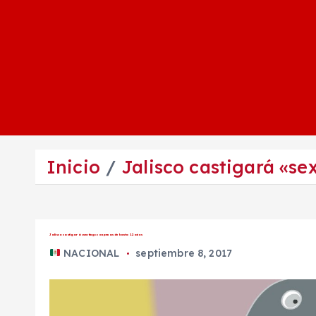
Inicio
Jalisco castigará «se
Jalisco castigará «sexting» con penas de hasta 12 años
NACIONAL
septiembre 8, 2017