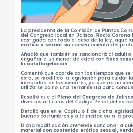
La presidenta de la Comisión de Puntos Const
del Congreso local en Jalisco,
Rocío Corona
castigada con todo el peso de la ley, aquel
erótico o sexual
sin consentimiento del prot
Añadió que también se sancionará al
adulto
engañar a un menor de edad con
fines sexu
la
autoflagelación
.
Comentó que acorde con los tiempos que se v
ésta, se modificó la legislación para cuidar l
integridad de los menores, ya que actualme
utilizarse como una herramienta para consum
Resaltó que e
l Pleno del Congreso de Jalisc
diversos artículos del Código Penal del estad
Detalló que en el Capítulo I de dicha legisla
buenas costumbres y a la incitación a la prost
Dicha modificación pretende sancionar a quie
material con
contenido erótico sexual, verd