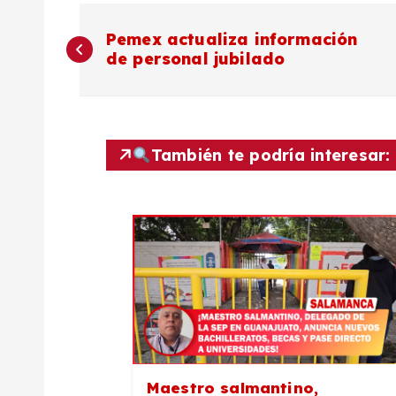
N
Pemex actualiza información
de personal jubilado
a
v
También te podría interesar:
e
g
a
c
i
Maestro salmantino,