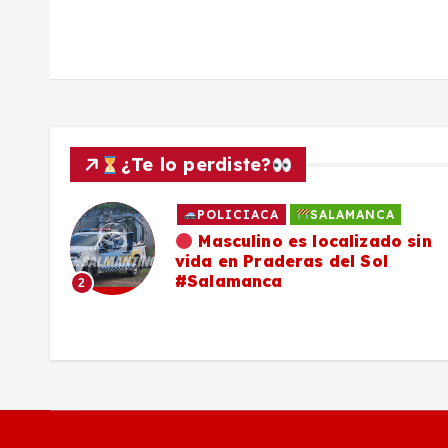
a
d
a
¿Te lo perdiste?
s
POLICIACA
SALAMANCA
ado
Masculino es localizado sin
vida en Praderas del Sol
os,
#Salamanca
2