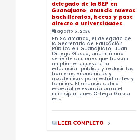
delegado de la SEP en
ó
Guanajuato, anuncia nuevos
bachilleratos, becas y pase
n
directo a universidades
agosto 5, 2026
En Salamanca, el delegado de
d
la Secretaría de Educación
Pública en Guanajuato, Juan
Ortega Gasca, anunció una
e
serie de acciones que buscan
ampliar el acceso a la
educación pública y reducir las
barreras económicas y
e
académicas para estudiantes y
familias. El anuncio cobra
especial relevancia para el
n
municipio, pues Ortega Gasca
es…
t
LEER COMPLETO
r