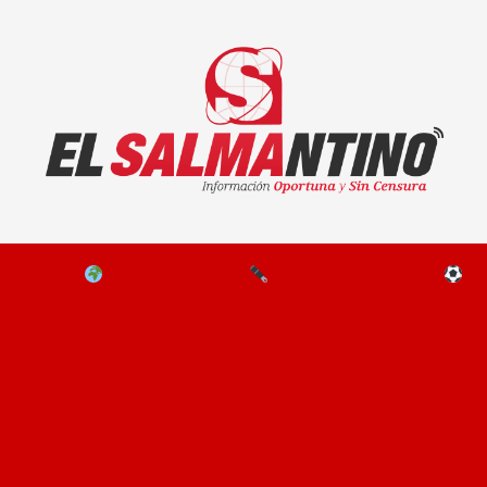
El Salmantino - medios/noticias/editorial
NAL
EL MUNDO
EDITORIALES
D