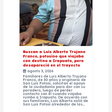
e
e
n
t
Buscan a Luis Alberto Trujano
Franco, potosino que viajaba
r
con destino a Irapuato, pero
desapareció en el trayecto
a
agosto 3, 2026
Familiares de Luis Alberto Trujano
Franco, de 30 años y originario de
d
San Luis Potosí, solicitan el apoyo
de la ciudadanía para dar con su
paradero, luego de perder
a
contacto con él cuando viajaba
rumbo a Irapuato. De acuerdo con
sus familiares, Luis Alberto salió de
San Luis Potosí alrededor de las…
s