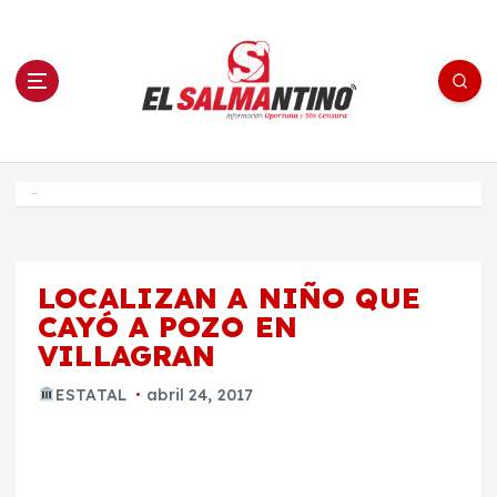
S
a
l
t
a
r
a
l
c
o
El Salmantino - medios/noticias/editorial
n
t
e
Inicio
n
i
d
o
LOCALIZAN A NIÑO QUE
CAYÓ A POZO EN
VILLAGRAN
ESTATAL
abril 24, 2017