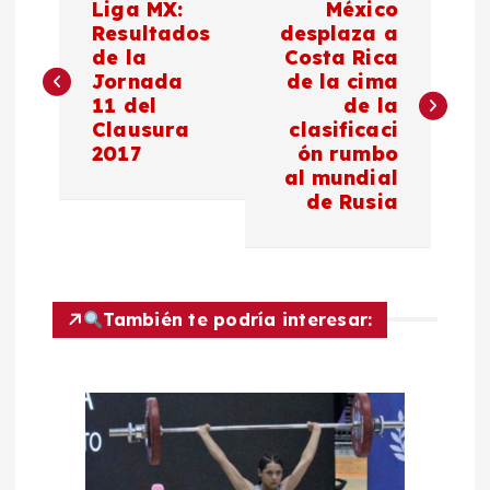
Liga MX:
México
a
Resultados
desplaza a
de la
Costa Rica
Jornada
de la cima
v
11 del
de la
Clausura
clasificaci
e
2017
ón rumbo
al mundial
g
de Rusia
a
c
También te podría interesar:
i
ó
n