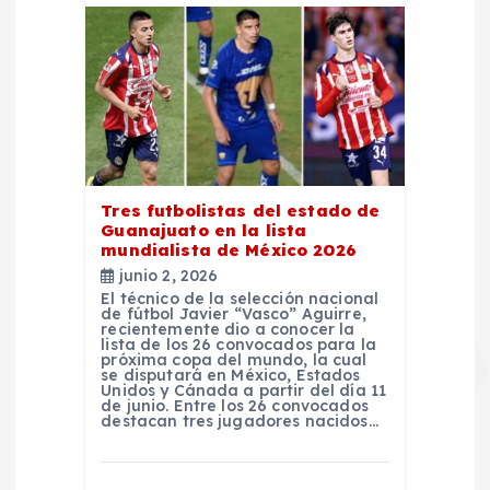
s
Tres futbolistas del estado de
Guanajuato en la lista
mundialista de México 2026
junio 2, 2026
El técnico de la selección nacional
de fútbol Javier “Vasco” Aguirre,
recientemente dio a conocer la
lista de los 26 convocados para la
próxima copa del mundo, la cual
se disputará en México, Estados
Unidos y Cánada a partir del día 11
de junio. Entre los 26 convocados
destacan tres jugadores nacidos…