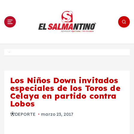
S
a
l
t
a
r
a
l
c
o
El Salmantino - medios/noticias/editorial
n
t
e
Inicio
n
i
d
o
Los Niños Down invitados
especiales de los Toros de
Celaya en partido contra
Lobos
DEPORTE
marzo 23, 2017