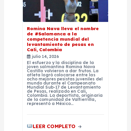
d
e
Romina Nava lleva el nombre
e
de #Salamanca a la
competencia mundial del
levantamiento de pesas en
n
Cali, Colombia
julio 14, 2026
t
El esfuerzo y la disciplina de la
joven salmantina Romina Nava
Castillo volvieron a dar frutos. La
atleta logró colocarse entre las
r
ocho mejores pesistas juveniles del
mundo durante el Campeonato
Mundial Sub-17 de Levantamiento
a
de Pesas, realizado en Cali,
Colombia. La deportista, originaria
de la comunidad de Valtierrilla,
representó a México…
d
a
LEER COMPLETO