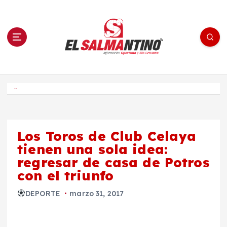
S
a
l
t
a
r
a
l
c
o
El Salmantino - medios/noticias/editorial
n
t
e
Inicio
n
i
d
o
Los Toros de Club Celaya
tienen una sola idea:
regresar de casa de Potros
con el triunfo
DEPORTE
marzo 31, 2017