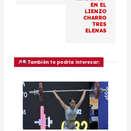
g
EN EL
LIENZO
a
CHARRO
TRES
c
ELENAS
i
ó
También te podría interesar:
n
d
e
e