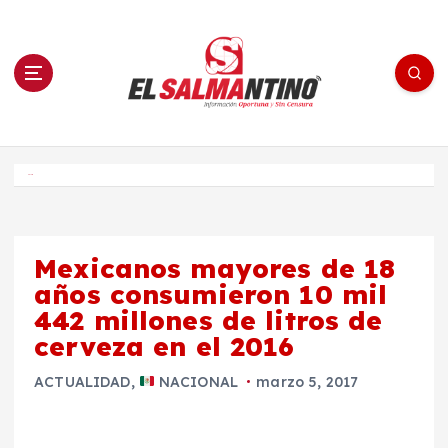
S
a
l
t
a
r
a
l
c
o
El Salmantino - medios/noticias/editorial
n
t
e
Inicio
n
i
d
o
Mexicanos mayores de 18
años consumieron 10 mil
442 millones de litros de
cerveza en el 2016
ACTUALIDAD
,
NACIONAL
marzo 5, 2017