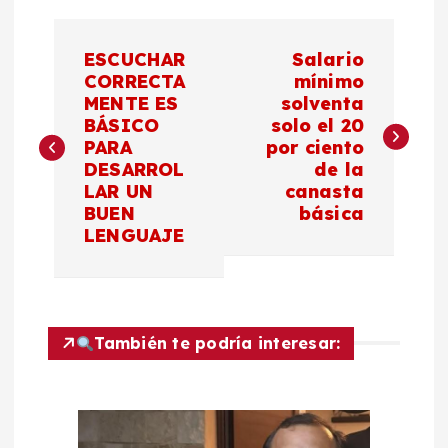
N
ESCUCHAR
Salario
a
CORRECTA
mínimo
MENTE ES
solventa
BÁSICO
solo el 20
v
PARA
por ciento
DESARROL
de la
e
LAR UN
canasta
BUEN
básica
g
LENGUAJE
a
c
También te podría interesar:
i
ó