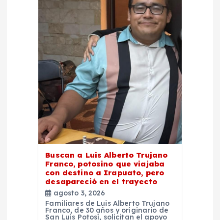
n
d
e
e
n
t
r
Buscan a Luis Alberto Trujano
Franco, potosino que viajaba
con destino a Irapuato, pero
a
desapareció en el trayecto
agosto 3, 2026
d
Familiares de Luis Alberto Trujano
Franco, de 30 años y originario de
San Luis Potosí, solicitan el apoyo