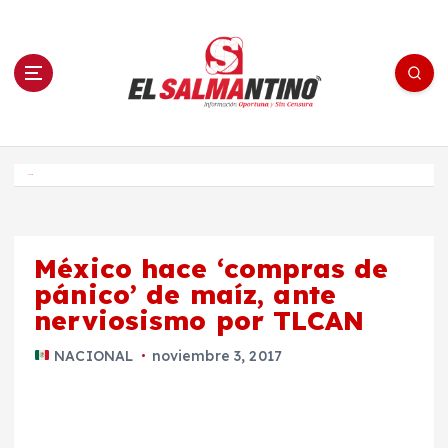
S
a
l
t
a
r
a
l
c
o
El Salmantino - medios/noticias/editorial
n
t
e
Inicio
n
i
d
o
México hace ‘compras de
pánico’ de maíz, ante
nerviosismo por TLCAN
NACIONAL
noviembre 3, 2017