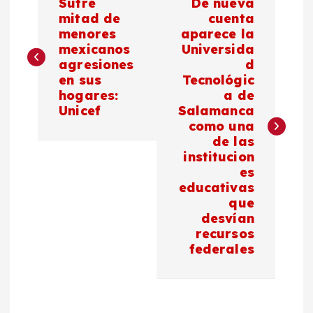
Sufre
De nueva
a
mitad de
cuenta
menores
aparece la
mexicanos
Universida
v
agresiones
d
en sus
Tecnológic
e
hogares:
a de
Unicef
Salamanca
g
como una
de las
a
institucion
es
c
educativas
que
desvían
i
recursos
federales
ó
n