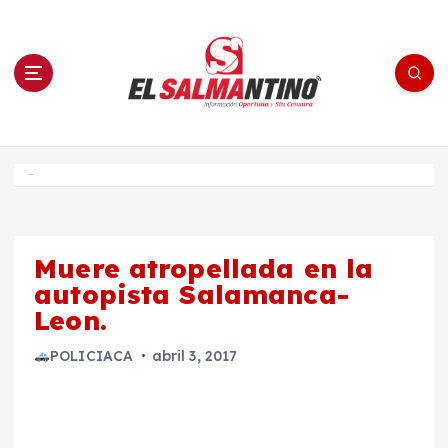
S
a
l
t
a
r
a
l
c
o
El Salmantino - medios/noticias/editorial
n
t
e
Inicio
n
i
d
o
Muere atropellada en la
autopista Salamanca-
Leon.
POLICIACA
abril 3, 2017