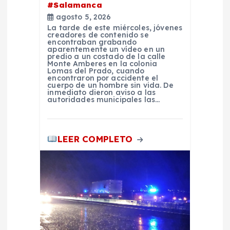
d
#Salamanca
agosto 5, 2026
e
La tarde de este miércoles, jóvenes
creadores de contenido se
encontraban grabando
e
aparentemente un vídeo en un
predio a un costado de la calle
Monte Amberes en la colonia
Lomas del Prado, cuando
n
encontraron por accidente el
cuerpo de un hombre sin vida. De
inmediato dieron aviso a las
t
autoridades municipales las…
r
LEER COMPLETO
a
d
a