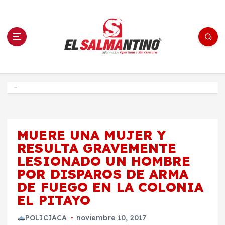
S
a
l
t
a
r
a
l
c
o
El Salmantino - medios/noticias/editorial
n
t
e
Inicio
n
i
d
o
MUERE UNA MUJER Y
RESULTA GRAVEMENTE
LESIONADO UN HOMBRE
POR DISPAROS DE ARMA
DE FUEGO EN LA COLONIA
EL PITAYO
POLICIACA
noviembre 10, 2017