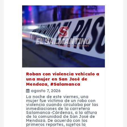
n
d
e
e
n
Roban con violencia vehículo a
t
una mujer en San José de
Mendoza, #Salamanca
agosto 7, 2026
r
La noche de este viernes, una
mujer fue víctima de un robo con
violencia cuando circulaba por las
a
inmediaciones de la carretera
Salamanca-Cárdenas, a la altura
de la comunidad de San José de
d
Mendoza. De acuerdo con los
primeros reportes, sujetos la