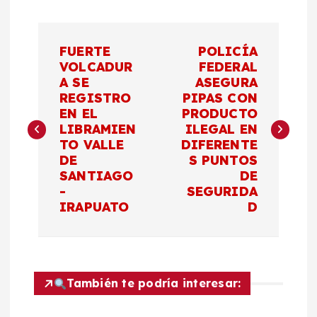
N
FUERTE
POLICÍA
a
VOLCADUR
FEDERAL
A SE
ASEGURA
REGISTRO
PIPAS CON
v
EN EL
PRODUCTO
LIBRAMIEN
ILEGAL EN
e
TO VALLE
DIFERENTE
DE
S PUNTOS
g
SANTIAGO
DE
-
SEGURIDA
a
IRAPUATO
D
c
i
También te podría interesar:
ó