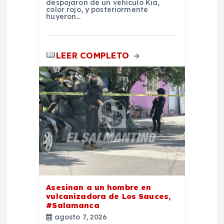
despojaron de un vehículo Kia,
color rojo, y posteriormente
a
huyeron…
s
LEER COMPLETO
Asesinan a un hombre en
vulcanizadora de Los Sauces,
#Salamanca
agosto 7, 2026