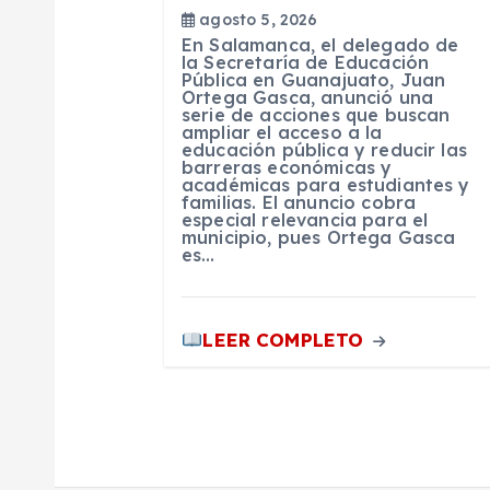
agosto 5, 2026
d
En Salamanca, el delegado de
la Secretaría de Educación
Pública en Guanajuato, Juan
e
Ortega Gasca, anunció una
serie de acciones que buscan
ampliar el acceso a la
e
educación pública y reducir las
barreras económicas y
académicas para estudiantes y
familias. El anuncio cobra
n
especial relevancia para el
municipio, pues Ortega Gasca
es…
t
r
LEER COMPLETO
a
d