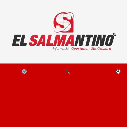
El Salmantino - medios/noticias/editorial
NAL
EL MUNDO
EDITORIALES
D