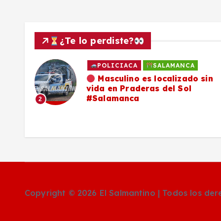
a
s
¿Te lo perdiste?
POLICIACA
SALAMANCA
ado
Masculino es localizado sin
vida en Praderas del Sol
os,
#Salamanca
2
Copyright © 2026 El Salmantino | Todos los de