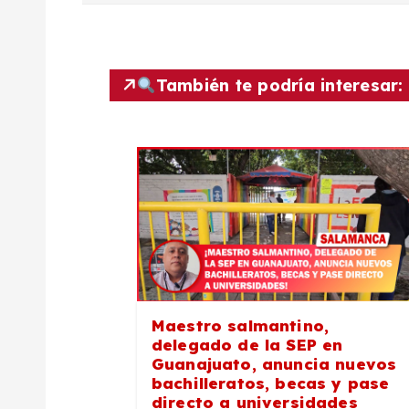
v
e
También te podría interesar:
g
a
c
i
Maestro salmantino,
ó
delegado de la SEP en
Guanajuato, anuncia nuevos
n
bachilleratos, becas y pase
directo a universidades