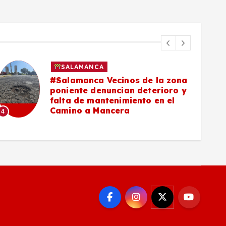
SALAMANCA
#Salamanca Vecinos de la zona
poniente denuncian deterioro y
falta de mantenimiento en el
Camino a Mancera
4
5