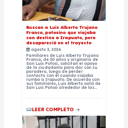
e
n
t
Buscan a Luis Alberto Trujano
Franco, potosino que viajaba
con destino a Irapuato, pero
r
desapareció en el trayecto
agosto 3, 2026
a
Familiares de Luis Alberto Trujano
Franco, de 30 años y originario de
San Luis Potosí, solicitan el apoyo
d
de la ciudadanía para dar con su
paradero, luego de perder
contacto con él cuando viajaba
rumbo a Irapuato. De acuerdo con
a
sus familiares, Luis Alberto salió de
San Luis Potosí alrededor de las…
s
LEER COMPLETO