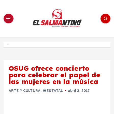
S
a
l
t
a
r
a
l
c
o
El Salmantino - medios/noticias/editorial
n
t
e
Inicio
n
i
d
o
OSUG ofrece concierto
para celebrar el papel de
las mujeres en la música
ARTE Y CULTURA
,
ESTATAL
abril 2, 2017