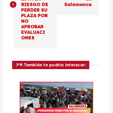
e
RIESGO DE
Salamanca
PERDER SU
g
PLAZA POR
NO
a
APROBAR
EVALUACI
c
ONES
i
ó
También te podría interesar:
n
d
e