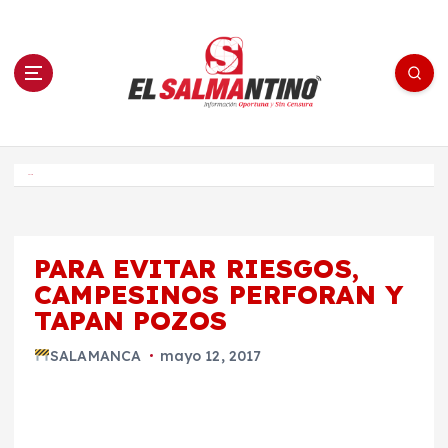
S
a
l
t
a
r
a
l
c
o
El Salmantino - medios/noticias/editorial
n
t
e
Inicio
n
i
d
o
PARA EVITAR RIESGOS,
CAMPESINOS PERFORAN Y
TAPAN POZOS
SALAMANCA
mayo 12, 2017