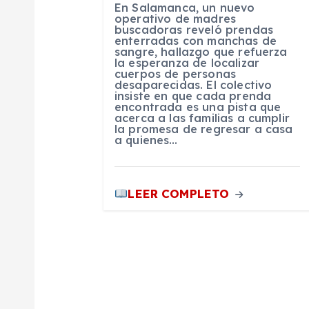
En Salamanca, un nuevo
e
operativo de madres
buscadoras reveló prendas
enterradas con manchas de
sangre, hallazgo que refuerza
e
la esperanza de localizar
cuerpos de personas
desaparecidas. El colectivo
n
insiste en que cada prenda
encontrada es una pista que
acerca a las familias a cumplir
la promesa de regresar a casa
t
a quienes…
r
LEER COMPLETO
a
d
a