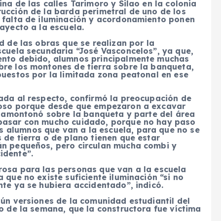
na de las calles Tarimoro y Silao en la colonia
ucción de la barda perimetral de uno de los
a falta de iluminación y acordonamiento ponen
ayecto a la escuela.
d de las obras que se realizan por la
scuela secundaria “José Vasconcelos”, ya que,
iento debido, alumnos principalmente muchas
bre los montones de tierra sobre la banqueta,
puestos por la limitada zona peatonal en ese
tada al respecto, confirmó la preocupación de
groso porque desde que empezaron a excavar
se amontonó sobre la banqueta y parte del área
 pasar con mucho cuidado, porque no hay paso
 alumnos que van a la escuela, para que no se
 de tierra o de plano tienen que estar
án pequeños, pero circulan mucha combi y
idente”.
rosa para las personas que van a la escuela
 que no existe suficiente iluminación “si no
nte ya se hubiera accidentado”, indicó.
gún versiones de la comunidad estudiantil del
so de la semana, que la constructora fue víctima