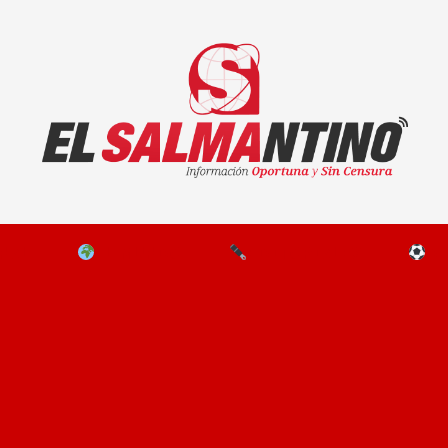
El Salmantino - medios/noticias/editorial
NAL
EL MUNDO
EDITORIALES
D