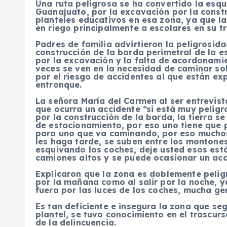
Una ruta peligrosa se ha convertido la esqui
Guanajuato, por la excavación por la constr
planteles educativos en esa zona, ya que l
en riego principalmente a escolares en su tr
Padres de familia advirtieron la peligrosida
construcción de la barda perimetral de la e
por la excavación y la falta de acordonam
veces se ven en la necesidad de caminar so
por el riesgo de accidentes al que están ex
entronque.
La señora María del Carmen al ser entrevis
que ocurra un accidente “si está muy peli
por la construcción de la barda, la tierra 
de estacionamiento, por eso uno tiene que
para uno que va caminando, por eso muchos
les haga tarde, se suben entre los montones
esquivando los coches, deje usted esos est
camiones altos y se puede ocasionar un acc
Explicaron que la zona es doblemente pelig
por la mañana como al salir por la noche, ya
fuera por las luces de los coches, mucha ge
Es tan deficiente e insegura la zona que se
plantel, se tuvo conocimiento en el trascur
de la delincuencia.