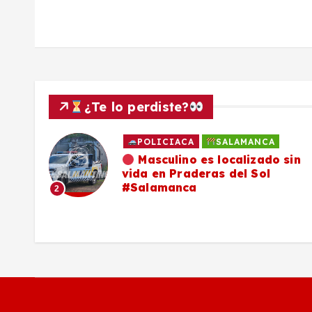
s
¿Te lo perdiste?
POLICIACA
SALAMANCA
ado
Masculino es localizado sin
vida en Praderas del Sol
os,
#Salamanca
2