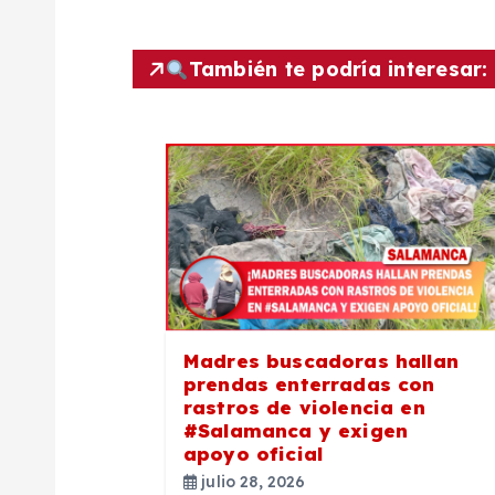
e
También te podría interesar:
g
a
c
i
ó
Madres buscadoras hallan
prendas enterradas con
n
rastros de violencia en
#Salamanca y exigen
apoyo oficial
d
julio 28, 2026