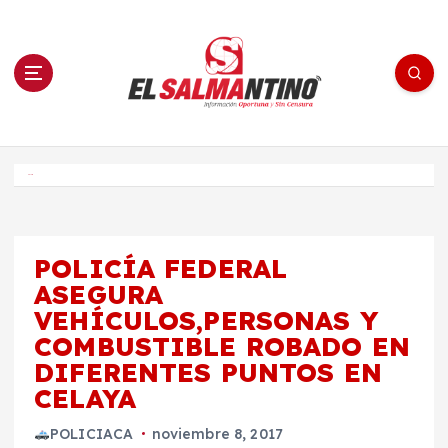
S
a
l
t
a
r
a
l
c
o
El Salmantino - medios/noticias/editorial
n
t
e
Inicio
n
i
d
o
POLICÍA FEDERAL
ASEGURA
VEHÍCULOS,PERSONAS Y
COMBUSTIBLE ROBADO EN
DIFERENTES PUNTOS EN
CELAYA
POLICIACA
noviembre 8, 2017