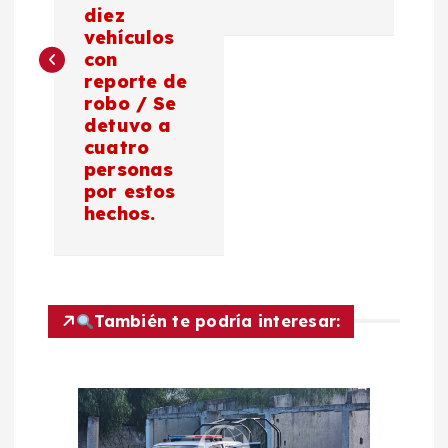
diez
e
vehículos
con
g
reporte de
robo / Se
a
detuvo a
cuatro
c
personas
por estos
hechos.
i
ó
n
También te podría interesar:
d
e