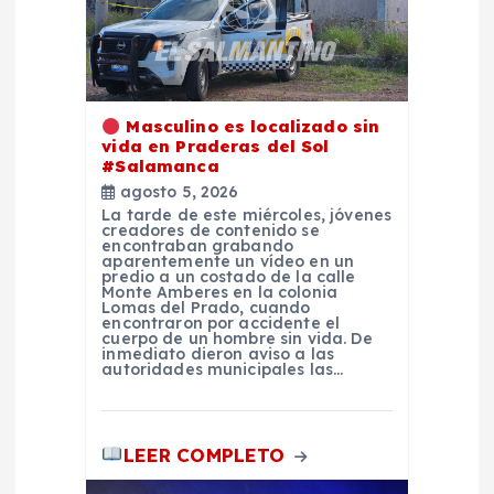
e
n
t
Masculino es localizado sin
vida en Praderas del Sol
#Salamanca
r
agosto 5, 2026
La tarde de este miércoles, jóvenes
a
creadores de contenido se
encontraban grabando
aparentemente un vídeo en un
predio a un costado de la calle
d
Monte Amberes en la colonia
Lomas del Prado, cuando
encontraron por accidente el
a
cuerpo de un hombre sin vida. De
inmediato dieron aviso a las
autoridades municipales las…
s
LEER COMPLETO