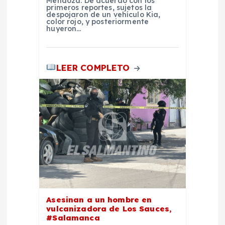
Mendoza. De acuerdo con los
a
primeros reportes, sujetos la
despojaron de un vehículo Kia,
color rojo, y posteriormente
s
huyeron…
LEER COMPLETO
Asesinan a un hombre en
vulcanizadora de Los Sauces,
#Salamanca