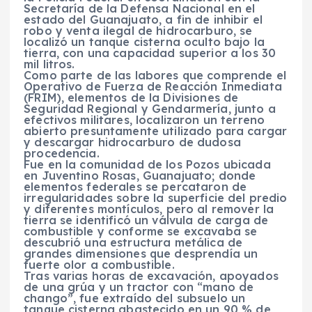
Secretaría de la Defensa Nacional en el
estado del Guanajuato, a fin de inhibir el
robo y venta ilegal de hidrocarburo, se
localizó un tanque cisterna oculto bajo la
tierra, con una capacidad superior a los 30
mil litros.
Como parte de las labores que comprende el
Operativo de Fuerza de Reacción Inmediata
(FRIM), elementos de la Divisiones de
Seguridad Regional y Gendarmería, junto a
efectivos militares, localizaron un terreno
abierto presuntamente utilizado para cargar
y descargar hidrocarburo de dudosa
procedencia.
Fue en la comunidad de los Pozos ubicada
en Juventino Rosas, Guanajuato; donde
elementos federales se percataron de
irregularidades sobre la superficie del predio
y diferentes montículos, pero al remover la
tierra se identificó un válvula de carga de
combustible y conforme se excavaba se
descubrió una estructura metálica de
grandes dimensiones que desprendía un
fuerte olor a combustible.
Tras varias horas de excavación, apoyados
de una grúa y un tractor con “mano de
chango”, fue extraído del subsuelo un
tanque cisterna abastecido en un 90 % de