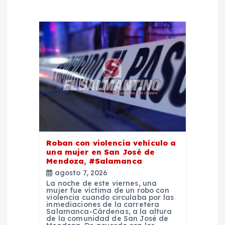
n
d
e
e
n
t
Roban con violencia vehículo a
una mujer en San José de
r
Mendoza, #Salamanca
agosto 7, 2026
a
La noche de este viernes, una
mujer fue víctima de un robo con
violencia cuando circulaba por las
d
inmediaciones de la carretera
Salamanca-Cárdenas, a la altura
de la comunidad de San José de