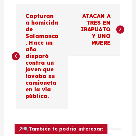
N
Capturan
ATACAN A
a
a homicida
TRES EN
de
IRAPUATO
Salamanca
Y UNO
v
. Hace un
MUERE
año
e
disparó
contra un
g
joven que
lavaba su
a
camioneta
en la vía
c
pública.
i
ó
También te podría interesar: