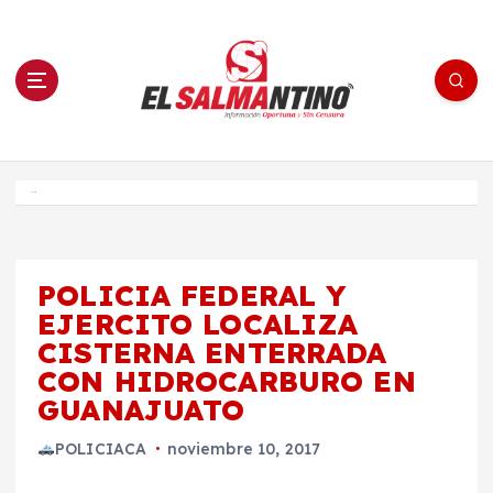
S
a
l
t
a
r
a
l
c
o
El Salmantino - medios/noticias/editorial
n
t
e
Inicio
n
i
d
o
POLICIA FEDERAL Y
EJERCITO LOCALIZA
CISTERNA ENTERRADA
CON HIDROCARBURO EN
GUANAJUATO
POLICIACA
noviembre 10, 2017