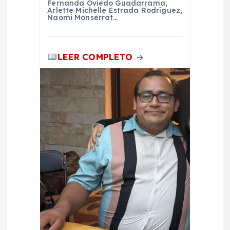
d
Fernanda Oviedo Guadarrama,
Arlette Michelle Estrada Rodríguez,
Naomi Monserrat…
a
s
LEER COMPLETO