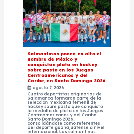
ó
n
d
e
Salmantinas ponen en alto el
nombre de México y
e
conquistan plata en hockey
sobre pasto en los Juegos
Centroamericanos y del
n
Caribe, en Santo Domingo 2026
agosto 7, 2026
t
Cuatro deportistas originarias de
Salamanca formaron parte de la
selección mexicana femenil de
r
hockey sobre pasto que conquistó
la medalla de plata en los Juegos
Centroamericanos y del Caribe
Santo Domingo 2026,
a
consolidándose como referentes
del deporte guanajuatense a nivel
internacional. Las salmantinas