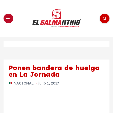
S
a
l
t
a
r
a
l
c
o
El Salmantino - medios/noticias/editorial
n
t
e
Inicio
n
i
d
o
Ponen bandera de huelga
en La Jornada
NACIONAL
julio 1, 2017