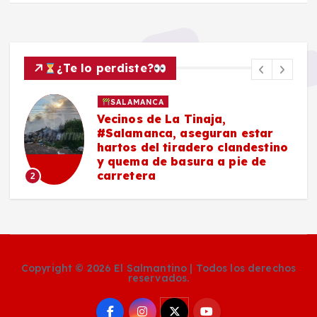
¿Te lo perdiste?
SALAMANCA
Vecinos de La Tinaja,
#Salamanca, aseguran estar
hartos del tiradero clandestino
y quema de basura a pie de
carretera
2
Copyright © 2026 El Salmantino | Todos los derechos
reservados.