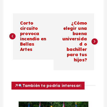
N
Corto
¿Cómo
a
circuito
elegir una
provoca
buena
incendio en
universida
v
Bellas
d o
Artes
bachiller
e
para tus
hijos?
g
a
c
También te podría interesar:
i