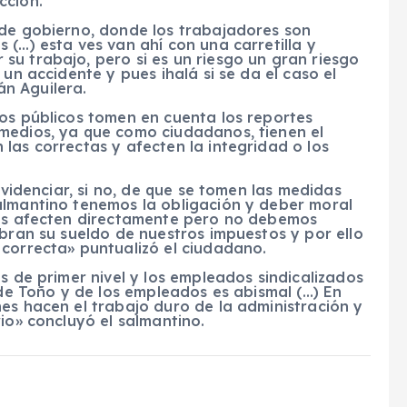
cción.
 de gobierno, donde los trabajadores son
 (…) esta ves van ahí con una carretilla y
su trabajo, pero si es un riesgo un gran riesgo
 un accidente y pues ihalá si se da el caso el
n Aguilera.
ios públicos tomen en cuenta los reportes
medios, ya que como ciudadanos, tienen el
las correctas y afecten la integridad o los
evidenciar, si no, de que se tomen las medidas
almantino tenemos la obligación y deber moral
nos afecten directamente pero no debemos
obran su sueldo de nuestros impuestos y por ello
 correcta» puntualizó el ciudadano.
s de primer nivel y los empleados sindicalizados
 de Toño y de los empleados es abismal (…) En
es hacen el trabajo duro de la administración y
io» concluyó el salmantino.