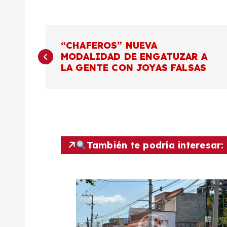
N
“CHAFEROS” NUEVA
MODALIDAD DE ENGATUZAR A
a
LA GENTE CON JOYAS FALSAS
v
e
g
También te podría interesar:
a
c