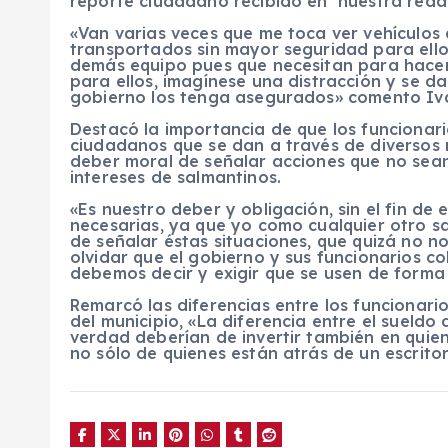
reporte ciudadano recibido en nuestra reda
«Van varias veces que me toca ver vehículos
transportados sin mayor seguridad para ellos
demás equipo pues que necesitan para hacer 
para ellos, imagínese una distracción y se da
gobierno los tenga asegurados» comento Ivá
Destacó la importancia de que los funcionar
ciudadanos que se dan a través de diversos 
deber moral de señalar acciones que no sean 
intereses de salmantinos.
«Es nuestro deber y obligación, sin el fin de 
necesarias, ya que yo como cualquier otro s
de señalar éstas situaciones, que quizá no 
olvidar que el gobierno y sus funcionarios c
debemos decir y exigir que se usen de forma
Remarcó las diferencias entre los funcionario
del municipio, «La diferencia entre el sueldo
verdad deberían de invertir también en quien
no sólo de quienes están atrás de un escritor