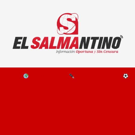
El Salmantino - medios/noticias/editorial
NAL
EL MUNDO
EDITORIALES
D