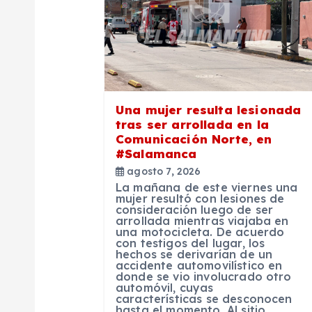
i
ó
n
Una mujer resulta lesionada
d
tras ser arrollada en la
Comunicación Norte, en
#Salamanca
e
agosto 7, 2026
La mañana de este viernes una
e
mujer resultó con lesiones de
consideración luego de ser
arrollada mientras viajaba en
una motocicleta. De acuerdo
n
con testigos del lugar, los
hechos se derivarían de un
accidente automovilístico en
t
donde se vio involucrado otro
automóvil, cuyas
características se desconocen
hasta el momento. Al sitio