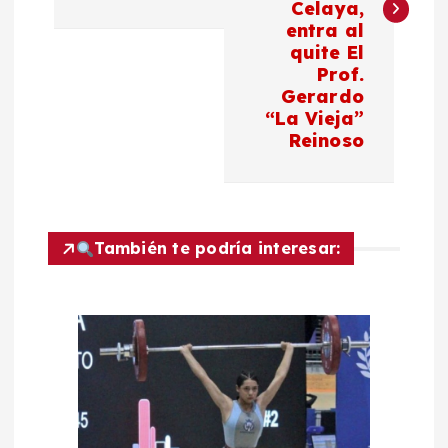
e
Celaya,
entra al
g
quite El
Prof.
a
Gerardo
“La Vieja”
c
Reinoso
i
ó
También te podría interesar:
n
d
e
e