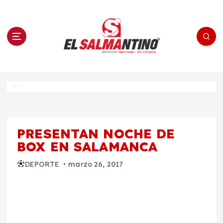
S
a
l
t
a
r
a
l
c
o
El Salmantino - medios/noticias/editorial
n
t
e
Inicio
n
i
d
o
PRESENTAN NOCHE DE
BOX EN SALAMANCA
DEPORTE
marzo 26, 2017