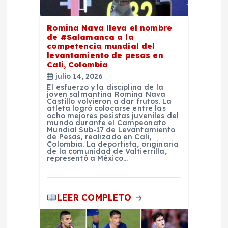
n
Romina Nava lleva el nombre
de #Salamanca a la
t
competencia mundial del
levantamiento de pesas en
Cali, Colombia
r
julio 14, 2026
El esfuerzo y la disciplina de la
a
joven salmantina Romina Nava
Castillo volvieron a dar frutos. La
atleta logró colocarse entre las
ocho mejores pesistas juveniles del
d
mundo durante el Campeonato
Mundial Sub-17 de Levantamiento
de Pesas, realizado en Cali,
a
Colombia. La deportista, originaria
de la comunidad de Valtierrilla,
representó a México…
s
LEER COMPLETO