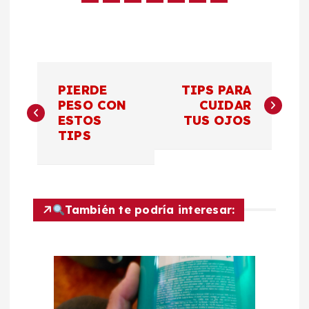
N
PIERDE
TIPS PARA
a
PESO CON
CUIDAR
ESTOS
TUS OJOS
TIPS
v
e
g
También te podría interesar:
a
c