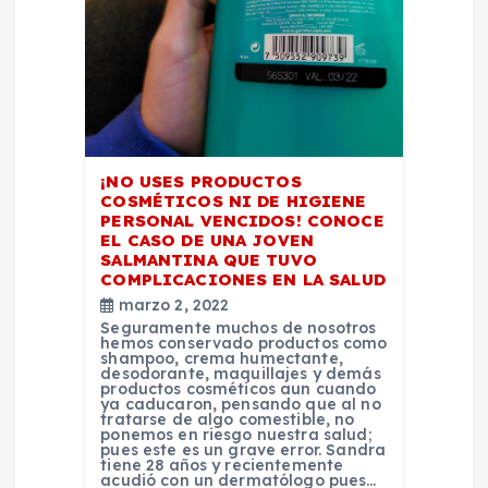
i
ó
n
d
¡NO USES PRODUCTOS
COSMÉTICOS NI DE HIGIENE
e
PERSONAL VENCIDOS! CONOCE
EL CASO DE UNA JOVEN
e
SALMANTINA QUE TUVO
COMPLICACIONES EN LA SALUD
marzo 2, 2022
n
Seguramente muchos de nosotros
hemos conservado productos como
shampoo, crema humectante,
t
desodorante, maquillajes y demás
productos cosméticos aun cuando
ya caducaron, pensando que al no
r
tratarse de algo comestible, no
ponemos en riesgo nuestra salud;
pues este es un grave error. Sandra
tiene 28 años y recientemente
acudió con un dermatólogo pues…