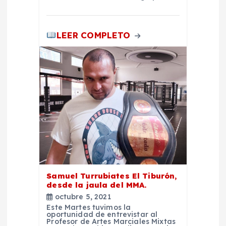
a
d
LEER COMPLETO
a
s
Samuel Turrubiates El Tiburón,
desde la jaula del MMA.
octubre 5, 2021
Este Martes tuvimos la
oportunidad de entrevistar al
Profesor de Artes Marciales Mixtas