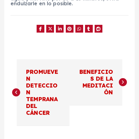
endulzarle en lo posible.
N
PROMUEVE
BENEFICIO
a
N
S DE LA
DETECCIO
MEDITACI
N
ÓN
v
TEMPRANA
DEL
e
CÁNCER
g