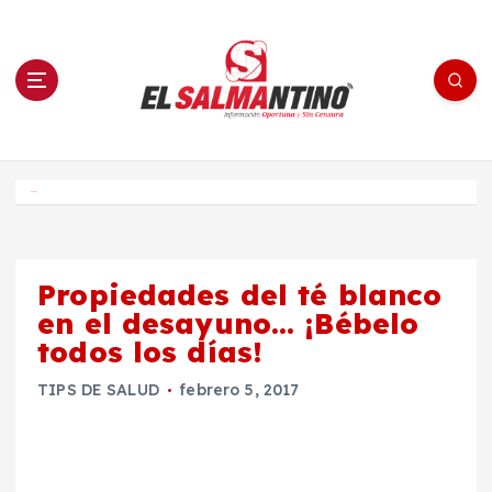
S
a
l
t
a
r
a
l
c
o
El Salmantino - medios/noticias/editorial
n
t
e
Inicio
n
i
d
o
Propiedades del té blanco
en el desayuno… ¡Bébelo
todos los días!
TIPS DE SALUD
febrero 5, 2017