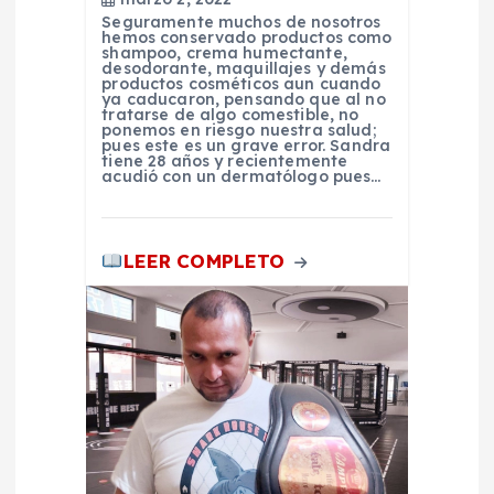
t
Seguramente muchos de nosotros
hemos conservado productos como
r
shampoo, crema humectante,
desodorante, maquillajes y demás
productos cosméticos aun cuando
a
ya caducaron, pensando que al no
tratarse de algo comestible, no
ponemos en riesgo nuestra salud;
pues este es un grave error. Sandra
d
tiene 28 años y recientemente
acudió con un dermatólogo pues…
a
s
LEER COMPLETO