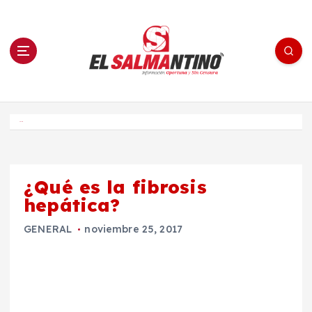
S
a
l
t
a
r
a
l
c
o
El Salmantino - medios/noticias/editorial
n
t
e
Inicio
n
i
d
o
¿Qué es la fibrosis
hepática?
GENERAL
noviembre 25, 2017