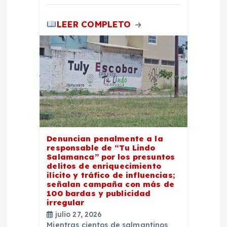
s
LEER COMPLETO
Denuncian penalmente a la
responsable de “Tu Lindo
Salamanca” por los presuntos
delitos de enriquecimiento
ilícito y tráfico de influencias;
señalan campaña con más de
100 bardas y publicidad
irregular
julio 27, 2026
Mientras cientos de salmantinos