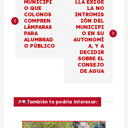
a
MUNICIPI
LLA EXIGE
O QUE
LA NO
COLONOS
INTROMIS
v
COMPREN
IÓN DEL
LÁMPARAS
MUNICIPI
e
PARA
O EN SU
ALUMBRAD
AUTONOMÍ
g
O PÚBLICO
A, Y A
DECIDIR
a
SOBRE EL
CONSEJO
c
DE AGUA
i
ó
También te podría interesar:
n