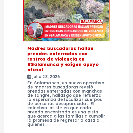
d
e
e
n
Madres buscadoras hallan
prendas enterradas con
t
rastros de violencia en
#Salamanca y exigen apoyo
oficial
r
julio 28, 2026
En Salamanca, un nuevo operativo
a
de madres buscadoras reveló
prendas enterradas con manchas
de sangre, hallazgo que refuerza
la esperanza de localizar cuerpos
d
de personas desaparecidas. El
colectivo insiste en que cada
prenda encontrada es una pista
a
que acerca a las familias a cumplir
la promesa de regresar a casa a
quienes…