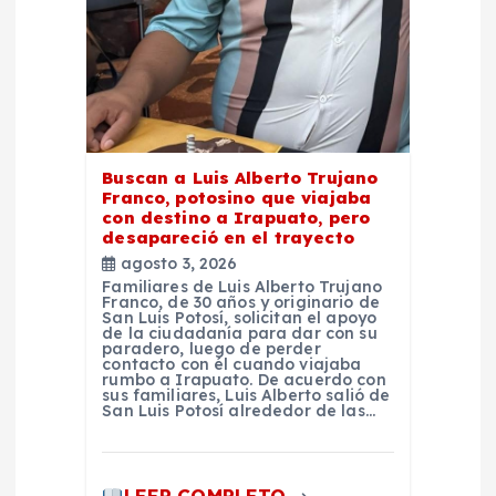
e
n
t
r
Buscan a Luis Alberto Trujano
Franco, potosino que viajaba
con destino a Irapuato, pero
a
desapareció en el trayecto
agosto 3, 2026
d
Familiares de Luis Alberto Trujano
Franco, de 30 años y originario de
San Luis Potosí, solicitan el apoyo
de la ciudadanía para dar con su
a
paradero, luego de perder
contacto con él cuando viajaba
rumbo a Irapuato. De acuerdo con
s
sus familiares, Luis Alberto salió de
San Luis Potosí alrededor de las…
LEER COMPLETO