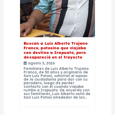
e
e
n
t
Buscan a Luis Alberto Trujano
Franco, potosino que viajaba
con destino a Irapuato, pero
r
desapareció en el trayecto
agosto 3, 2026
a
Familiares de Luis Alberto Trujano
Franco, de 30 años y originario de
San Luis Potosí, solicitan el apoyo
d
de la ciudadanía para dar con su
paradero, luego de perder
contacto con él cuando viajaba
rumbo a Irapuato. De acuerdo con
a
sus familiares, Luis Alberto salió de
San Luis Potosí alrededor de las…
s