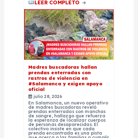
LEER COMPLETO
Madres buscadoras hallan
prendas enterradas con
rastros de violencia en
#Salamanca y exigen apoyo
oficial
julio 28, 2026
En Salamanca, un nuevo operativo
de madres buscadoras reveló
prendas enterradas con manchas
de sangre, hallazgo que refuerza
la esperanza de localizar cuerpos
de personas desaparecidas. El
colectivo insiste en que cada
prenda encontrada es una pista
que acerca a las familias a cumplir