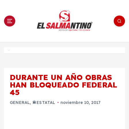
S
a
l
t
a
r
a
l
c
o
El Salmantino - medios/noticias/editorial
n
t
e
Inicio
n
i
d
o
DURANTE UN AÑO OBRAS
HAN BLOQUEADO FEDERAL
45
GENERAL
,
ESTATAL
noviembre 10, 2017