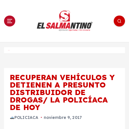
S
a
l
t
a
r
a
l
c
o
El Salmantino - medios/noticias/editorial
n
t
e
Inicio
n
i
d
o
RECUPERAN VEHÍCULOS Y
DETIENEN A PRESUNTO
DISTRIBUIDOR DE
DROGAS/ LA POLICÍACA
DE HOY
POLICIACA
noviembre 9, 2017