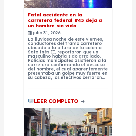
e
Fatal accidente en la
e
carretera federal #45 deja a
un hombre sin vida
julio 31, 2026
n
La lluviosa noche de este viernes,
conductores del tramo carretero
ubicado a la altura de la colonia
t
Soto Inés II, reportaron que un
masculino habría sido arrollado.
Policías municipales asistieron a la
r
carretera confirmando el desceso
del hombre, el cual aparentemente
presentaba un golpe muy fuerte en
su cabeza, los efectivos cerraron…
a
d
LEER COMPLETO
a
s