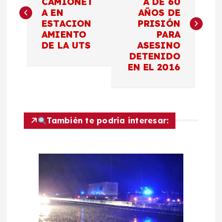
CAMIONET
A DE 60
A EN
AÑOS DE
v
ESTACION
PRISIÓN
AMIENTO
PARA
e
DE LA UTS
ASESINO
DETENIDO
g
EN EL 2016
a
c
También te podría interesar:
i
ó
n
d