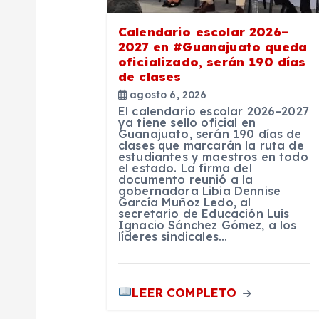
e
Calendario escolar 2026–
2027 en #Guanajuato queda
e
oficializado, serán 190 días
de clases
n
agosto 6, 2026
El calendario escolar 2026–2027
ya tiene sello oficial en
Guanajuato, serán 190 días de
t
clases que marcarán la ruta de
estudiantes y maestros en todo
el estado. La firma del
r
documento reunió a la
gobernadora Libia Dennise
García Muñoz Ledo, al
secretario de Educación Luis
a
Ignacio Sánchez Gómez, a los
líderes sindicales…
d
LEER COMPLETO
a