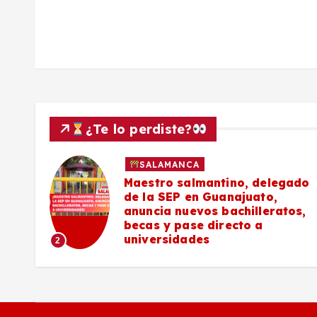
s
¿Te lo perdiste?
SALAMANCA
027
Maestro salmantino, delegado
de la SEP en Guanajuato,
s de
anuncia nuevos bachilleratos,
becas y pase directo a
universidades
2