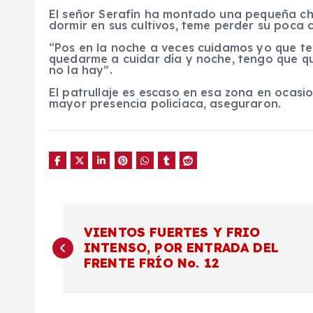
El señor Serafín ha montado una pequeña cho
dormir en sus cultivos, teme perder su poca 
“Pos en la noche a veces cuidamos yo que t
quedarme a cuidar día y noche, tengo que 
no la hay”.
El patrullaje es escaso en esa zona en ocasio
mayor presencia policíaca, aseguraron.
N
VIENTOS FUERTES Y FRIO
INTENSO, POR ENTRADA DEL
a
FRENTE FRÍO No. 12
v