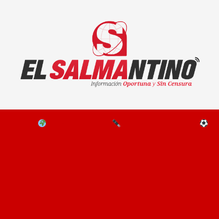
El Salmantino - medios/noticias/editorial
NAL
EL MUNDO
EDITORIALES
D