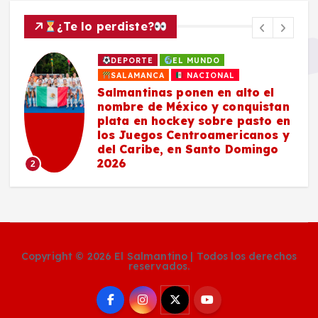
¿Te lo perdiste?
DEPORTE
EL MUNDO
SALAMANCA
NACIONAL
Salmantinas ponen en alto el
nombre de México y conquistan
plata en hockey sobre pasto en
los Juegos Centroamericanos y
del Caribe, en Santo Domingo
2026
2
Copyright © 2026 El Salmantino | Todos los derechos
reservados.