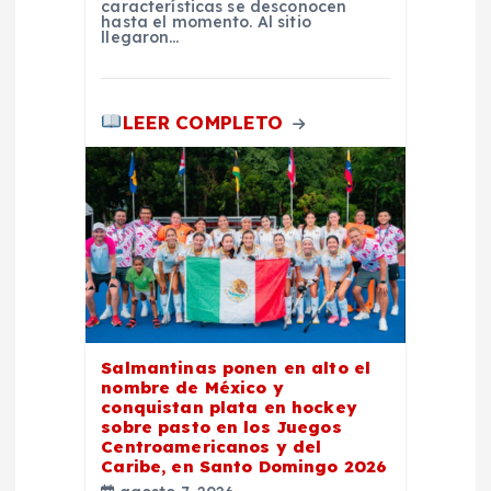
a
características se desconocen
hasta el momento. Al sitio
d
llegaron…
a
LEER COMPLETO
s
Salmantinas ponen en alto el
nombre de México y
conquistan plata en hockey
sobre pasto en los Juegos
Centroamericanos y del
Caribe, en Santo Domingo 2026