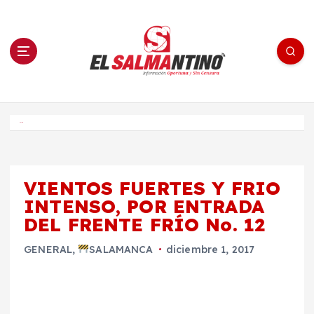
S
a
l
t
a
r
a
l
c
o
El Salmantino - medios/noticias/editorial
n
t
e
Inicio
n
i
d
o
VIENTOS FUERTES Y FRIO
INTENSO, POR ENTRADA
DEL FRENTE FRÍO No. 12
GENERAL
,
SALAMANCA
diciembre 1, 2017