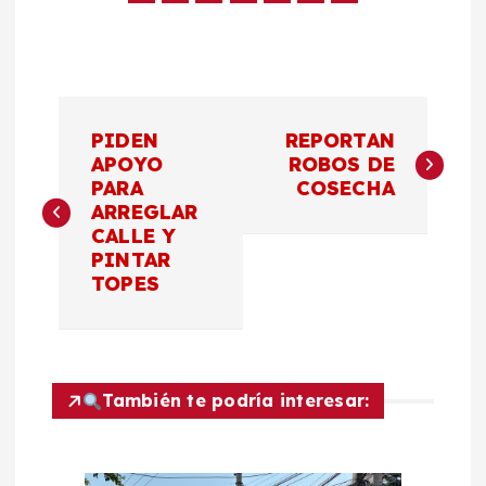
N
PIDEN
REPORTAN
a
APOYO
ROBOS DE
PARA
COSECHA
ARREGLAR
v
CALLE Y
PINTAR
e
TOPES
g
a
También te podría interesar:
c