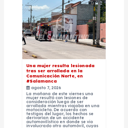
i
ó
n
d
e
Una mujer resulta lesionada
e
tras ser arrollada en la
Comunicación Norte, en
#Salamanca
n
agosto 7, 2026
La mañana de este viernes una
t
mujer resultó con lesiones de
consideración luego de ser
arrollada mientras viajaba en una
r
motocicleta. De acuerdo con
testigos del lugar, los hechos se
derivarían de un accidente
automovilístico en donde se vio
involucrado otro automóvil, cuyas