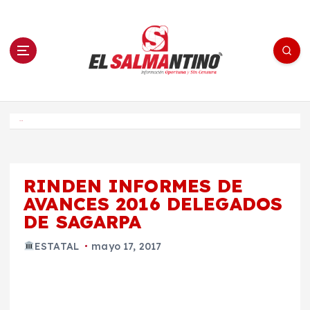
S
a
l
t
a
r
a
l
c
o
El Salmantino - medios/noticias/editorial
n
t
e
Inicio
n
i
d
o
RINDEN INFORMES DE
AVANCES 2016 DELEGADOS
DE SAGARPA
ESTATAL
mayo 17, 2017