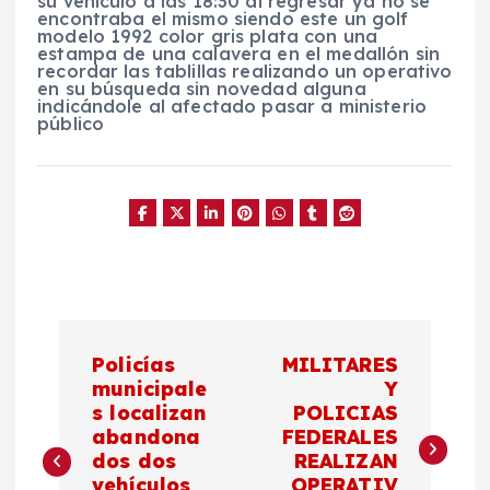
su vehículo a las 18:30 al regresar ya no se
encontraba el mismo siendo este un golf
modelo 1992 color gris plata con una
estampa de una calavera en el medallón sin
recordar las tablillas realizando un operativo
en su búsqueda sin novedad alguna
indicándole al afectado pasar a ministerio
público
N
Policías
MILITARES
a
municipale
Y
s localizan
POLICIAS
abandona
FEDERALES
v
dos dos
REALIZAN
vehículos
OPERATIV