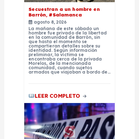
e
Secuestran a un hombre en
n
Barrón, #Salamanca
agosto 8, 2026
t
La mañana de este sábado un
hombre fue privado de la libertad
en la comunidad de Barrón, sin
que hasta el momento se
r
compartieran detalles sobre su
identidad. Según información
preliminar, la víctima se
a
encontraba cerca de la privada
Morelos, de la mencionada
comunidad, cuando sujetos
armados que viajaban a bordo de…
d
a
LEER COMPLETO
s