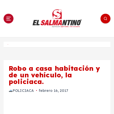
S
a
l
t
a
r
a
l
c
o
El Salmantino - medios/noticias/editorial
n
t
e
Inicio
n
i
d
o
Robo a casa habitación y
de un vehículo, la
policiaca.
POLICIACA
febrero 16, 2017