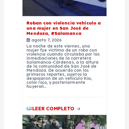
e
n
Roban con violencia vehículo a
t
una mujer en San José de
Mendoza, #Salamanca
agosto 7, 2026
r
La noche de este viernes, una
mujer fue víctima de un robo con
violencia cuando circulaba por las
a
inmediaciones de la carretera
Salamanca-Cárdenas, a la altura
de la comunidad de San José de
d
Mendoza. De acuerdo con los
primeros reportes, sujetos la
despojaron de un vehículo Kia,
color rojo, y posteriormente
a
huyeron…
s
LEER COMPLETO