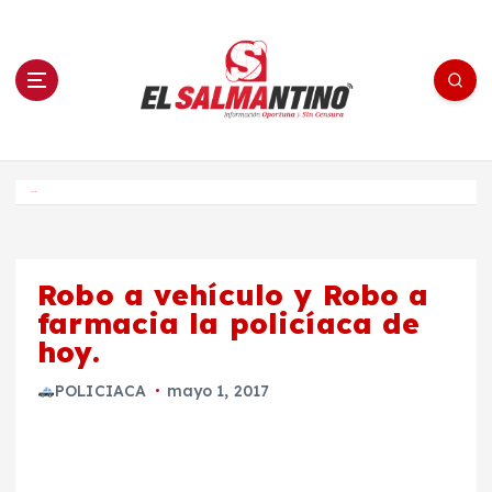
S
a
l
t
a
r
a
l
c
o
El Salmantino - medios/noticias/editorial
n
t
e
Inicio
n
i
d
o
Robo a vehículo y Robo a
farmacia la policíaca de
hoy.
POLICIACA
mayo 1, 2017