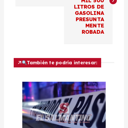
MIL 500
e
LITROS DE
GASOLINA
g
PRESUNTA
MENTE
a
ROBADA
c
i
También te podría interesar:
ó
n
d
e