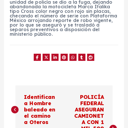
unidad de policía se dio a la fuga, dejando
abandonada la motocicleta Marca Italika
tipo Cross color negro con rojo sin placas,
checando el número de serie con Plataforma
México arrojando reporte de robo vigente,
por lo que se aseguró y se trasladó a
separos preventivos a disposición del
ministerio público.
N
Identifican
POLICÍA
a
a Hombre
FEDERAL
baleado en
ASEGURAN
el camino
CAMIONET
v
a Oteros
A CON 1