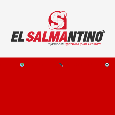
El Salmantino - medios/noticias/editorial
NAL
EL MUNDO
EDITORIALES
D