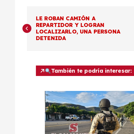
N
LE ROBAN CAMIÓN A
REPARTIDOR Y LOGRAN
a
LOCALIZARLO, UNA PERSONA
DETENIDA
v
e
También te podría interesar:
g
a
c
i