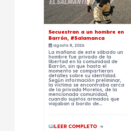
ó
n
Secuestran a un hombre en
Barrón, #Salamanca
d
agosto 8, 2026
La mañana de este sábado un
hombre fue privado de la
e
libertad en la comunidad de
Barrón, sin que hasta el
momento se compartieran
e
detalles sobre su identidad.
Según información preliminar,
la víctima se encontraba cerca
de la privada Morelos, de la
n
mencionada comunidad,
cuando sujetos armados que
viajaban a bordo de…
t
r
LEER COMPLETO