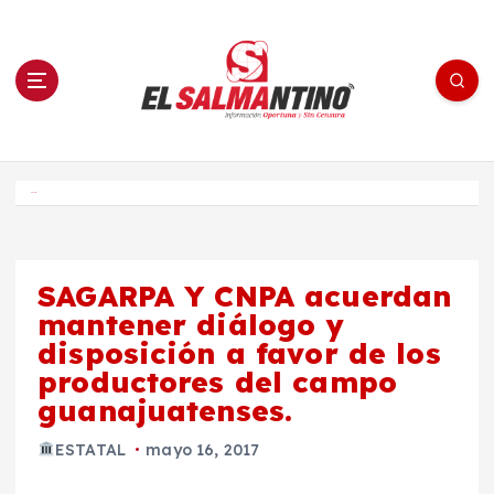
S
a
l
t
a
r
a
l
c
o
El Salmantino - medios/noticias/editorial
n
t
e
Inicio
n
i
d
o
SAGARPA Y CNPA acuerdan
mantener diálogo y
disposición a favor de los
productores del campo
guanajuatenses.
ESTATAL
mayo 16, 2017