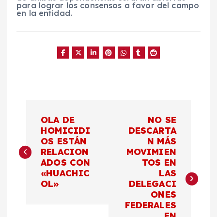
para lograr los consensos a favor del campo
en la entidad.
N
OLA DE
NO SE
a
HOMICIDI
DESCARTA
OS ESTÁN
N MÁS
RELACION
MOVIMIEN
v
ADOS CON
TOS EN
«HUACHIC
LAS
e
OL»
DELEGACI
ONES
g
FEDERALES
EN