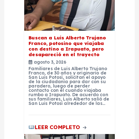
t
r
a
Buscan a Luis Alberto Trujano
Franco, potosino que viajaba
d
con destino a Irapuato, pero
desapareció en el trayecto
agosto 3, 2026
a
Familiares de Luis Alberto Trujano
Franco, de 30 años y originario de
San Luis Potosí, solicitan el apoyo
s
de la ciudadanía para dar con su
paradero, luego de perder
contacto con él cuando viajaba
rumbo a Irapuato. De acuerdo con
sus familiares, Luis Alberto salió de
San Luis Potosí alrededor de las…
LEER COMPLETO