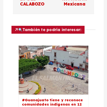
g
CALABOZO
Mexicana
a
c
También te podría interesar:
i
ó
n
d
e
e
#Guanajuato tiene y reconoce
comunidades indígenas en 12