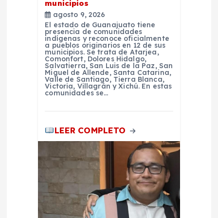
n
municipios
agosto 9, 2026
t
El estado de Guanajuato tiene
presencia de comunidades
indígenas y reconoce oficialmente
a pueblos originarios en 12 de sus
r
municipios. Se trata de Atarjea,
Comonfort, Dolores Hidalgo,
Salvatierra, San Luis de la Paz, San
a
Miguel de Allende, Santa Catarina,
Valle de Santiago, Tierra Blanca,
Victoria, Villagrán y Xichú. En estas
comunidades se…
d
a
LEER COMPLETO
s