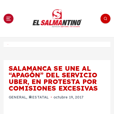
S
a
l
t
a
r
a
l
c
o
El Salmantino - medios/noticias/editorial
n
t
e
Inicio
n
i
d
o
SALAMANCA SE UNE AL
“APAGÓN” DEL SERVICIO
UBER, EN PROTESTA POR
COMISIONES EXCESIVAS
GENERAL
,
ESTATAL
octubre 19, 2017