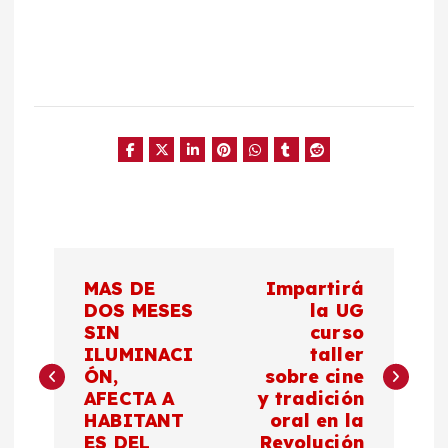
N
MAS DE
Impartirá
a
DOS MESES
la UG
SIN
curso
ILUMINACI
taller
v
ÓN,
sobre cine
AFECTA A
y tradición
e
HABITANT
oral en la
ES DEL
Revolución