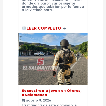
a
donde arribaron varios sujetos
armados que subirían por la fuerza
a la víctima para…
s
LEER COMPLETO
Secuestran a joven en Oteros,
#Salamanca
agosto 9, 2026
La mañana de este domingo, el