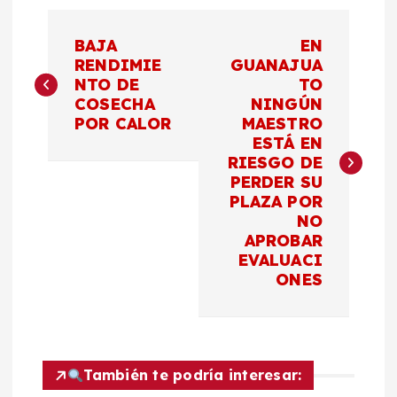
N
BAJA
EN
a
RENDIMIE
GUANAJUA
NTO DE
TO
COSECHA
NINGÚN
v
POR CALOR
MAESTRO
ESTÁ EN
e
RIESGO DE
PERDER SU
g
PLAZA POR
NO
a
APROBAR
EVALUACI
c
ONES
i
ó
También te podría interesar: