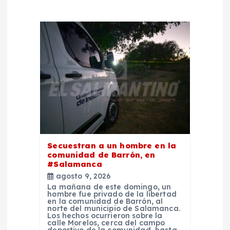
n
d
e
e
n
t
Secuestran a un hombre en la
comunidad de Barrón, en
r
#Salamanca
agosto 9, 2026
a
La mañana de este domingo, un
hombre fue privado de la libertad
en la comunidad de Barrón, al
d
norte del municipio de Salamanca.
Los hechos ocurrieron sobre la
calle Morelos, cerca del campo
deportivo de la comunidad, hasta