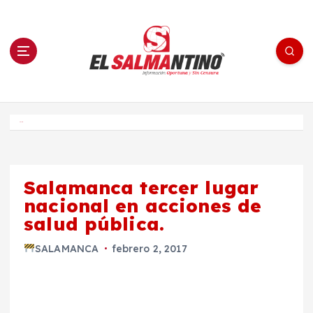
S
a
l
t
a
r
a
l
c
o
El Salmantino - medios/noticias/editorial
n
t
e
Inicio
n
i
d
o
Salamanca tercer lugar
nacional en acciones de
salud pública.
SALAMANCA
febrero 2, 2017