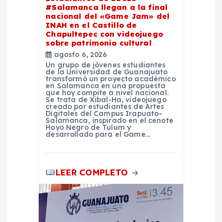
e
#Salamanca llegan a la final
nacional del «Game Jam» del
e
INAH en el Castillo de
Chapultepec con videojuego
n
sobre patrimonio cultural
agosto 6, 2026
Un grupo de jóvenes estudiantes
t
de la Universidad de Guanajuato
transformó un proyecto académico
en Salamanca en una propuesta
r
que hoy compite a nivel nacional.
Se trata de Xibal-Ha, videojuego
creado por estudiantes de Artes
Digitales del Campus Irapuato–
a
Salamanca, inspirado en el cenote
Hoyo Negro de Tulum y
desarrollado para el Game…
d
a
LEER COMPLETO
s