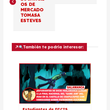
v
OS DE
MERCADO
e
TOMASA
ESTEVES
g
a
c
También te podría interesar:
i
ó
n
d
Estudiantes de DICIS