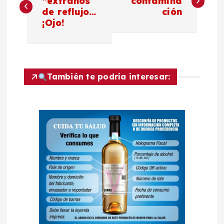
a
“extraños”
contamina
de reflujo…
ción
¡Ojo!
v
e
g
También te podría interesar:
a
c
i
ó
n