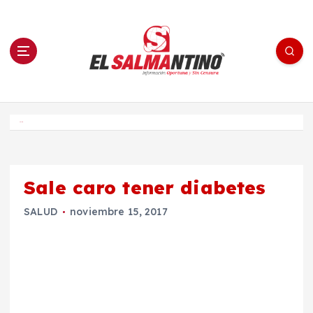
S
a
l
t
a
r
a
l
c
o
El Salmantino - medios/noticias/editorial
n
t
e
Inicio
n
i
d
o
Sale caro tener diabetes
SALUD
noviembre 15, 2017