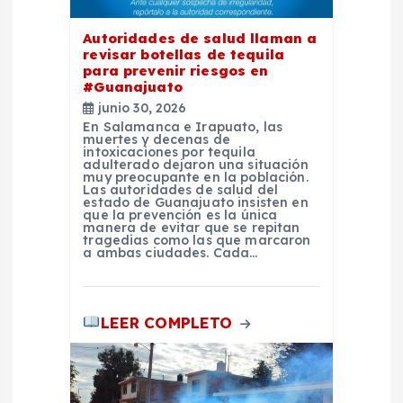
d
e
Autoridades de salud llaman a
revisar botellas de tequila
para prevenir riesgos en
e
#Guanajuato
junio 30, 2026
n
En Salamanca e Irapuato, las
muertes y decenas de
intoxicaciones por tequila
adulterado dejaron una situación
t
muy preocupante en la población.
Las autoridades de salud del
estado de Guanajuato insisten en
r
que la prevención es la única
manera de evitar que se repitan
tragedias como las que marcaron
a ambas ciudades. Cada…
a
d
LEER COMPLETO
a
s