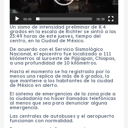
t
o
r
d
00:00
00:39
e
v
Un sismo de intensidad preliminar de 8.4
í
grados en la escala de Richter se sintió a las
d
23:49 horas de este jueves, tiempo del
e
centro, en la Ciudad de México.
o
De acuerdo con el Servicio Sismológico
Nacional, el epicentro fue localizado a 111
kilómetros al suroeste de Pijijiapan, Chiapas,
a una profundidad de 10 kilómetros.
Hasta el momento se ha registrado por lo
menos una replica de más de 6 grados, lo
que mantiene a los habitantes de la ciudad
de México en alerto.
El sistema de emergencias de la zona pide a
la ciudadanía no hacer llamadas telefónicas
al menos que sea para denunciar alguna
emergencia.
Las centrales de autobuses y el aeropuerto
funcionan con normalidad.