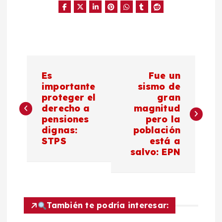
N
Es
Fue un
a
importante
sismo de
proteger el
gran
derecho a
magnitud
v
pensiones
pero la
dignas:
población
e
STPS
está a
salvo: EPN
g
a
c
También te podría interesar: