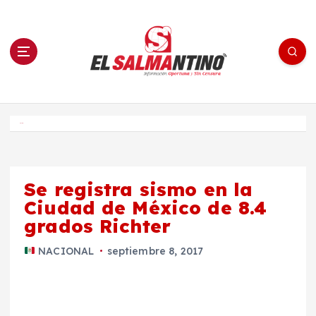
S
a
l
t
a
r
a
l
c
o
El Salmantino - medios/noticias/editorial
n
t
e
Inicio
n
i
d
o
Se registra sismo en la
Ciudad de México de 8.4
grados Richter
NACIONAL
septiembre 8, 2017