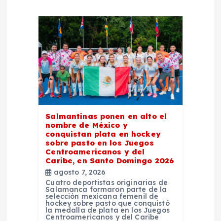
i
ó
n
d
e
Salmantinas ponen en alto el
nombre de México y
e
conquistan plata en hockey
sobre pasto en los Juegos
Centroamericanos y del
n
Caribe, en Santo Domingo 2026
agosto 7, 2026
t
Cuatro deportistas originarias de
Salamanca formaron parte de la
selección mexicana femenil de
r
hockey sobre pasto que conquistó
la medalla de plata en los Juegos
Centroamericanos y del Caribe