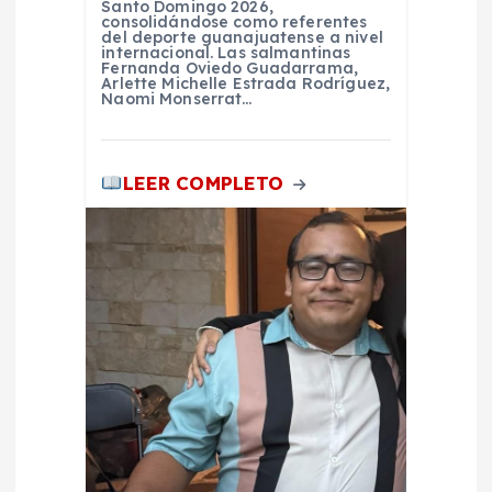
Santo Domingo 2026,
a
consolidándose como referentes
del deporte guanajuatense a nivel
internacional. Las salmantinas
d
Fernanda Oviedo Guadarrama,
Arlette Michelle Estrada Rodríguez,
Naomi Monserrat…
a
s
LEER COMPLETO