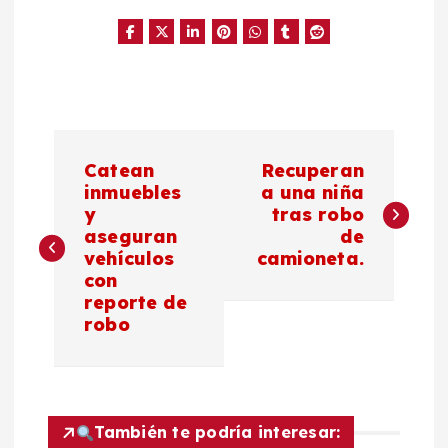
N
Catean
Recuperan
a
inmuebles
a una niña
y
tras robo
aseguran
de
v
vehículos
camioneta.
con
e
reporte de
robo
g
a
c
También te podría interesar: