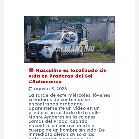
i
ó
n
d
Masculino es localizado sin
e
vida en Praderas del Sol
#Salamanca
e
agosto 5, 2026
La tarde de este miércoles, jóvenes
creadores de contenido se
n
encontraban grabando
aparentemente un vídeo en un
predio a un costado de la calle
t
Monte Amberes en la colonia
Lomas del Prado, cuando
encontraron por accidente el
cuerpo de un hombre sin vida. De
r
inmediato dieron aviso a las
autoridades municipales las…