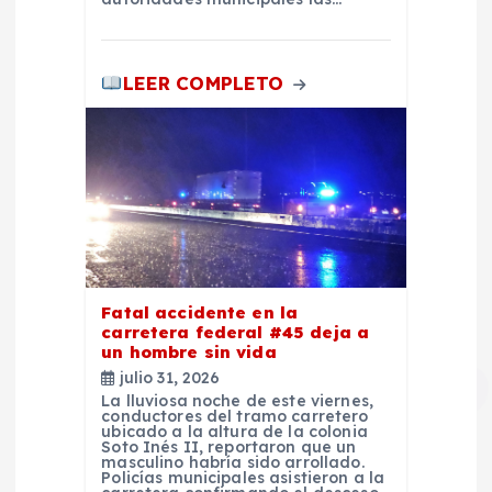
a
LEER COMPLETO
d
a
s
Fatal accidente en la
carretera federal #45 deja a
un hombre sin vida
julio 31, 2026
La lluviosa noche de este viernes,
conductores del tramo carretero
ubicado a la altura de la colonia
Soto Inés II, reportaron que un
masculino habría sido arrollado.
Policías municipales asistieron a la