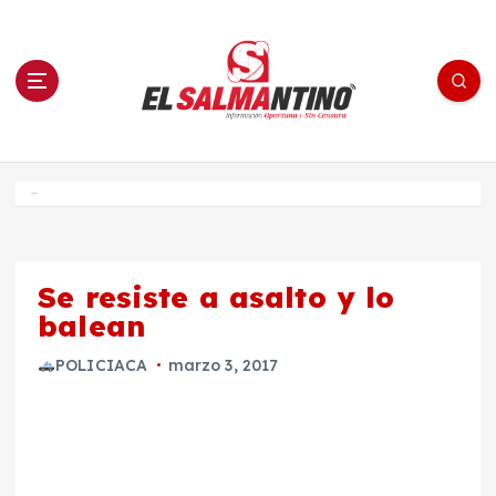
S
a
l
t
a
r
a
l
c
o
El Salmantino - medios/noticias/editorial
n
t
e
Inicio
n
i
d
o
Se resiste a asalto y lo
balean
POLICIACA
marzo 3, 2017