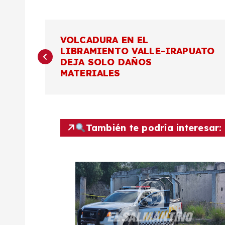
N
VOLCADURA EN EL
LIBRAMIENTO VALLE-IRAPUATO
a
DEJA SOLO DAÑOS
MATERIALES
v
e
También te podría interesar:
g
a
c