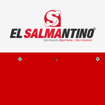
El Salmantino - medios/noticias/editorial
NAL
EL MUNDO
EDITORIALES
D