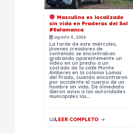
i
ó
Masculino es localizado
sin vida en Praderas del Sol
#Salamanca
n
agosto 5, 2026
La tarde de este miércoles,
d
jóvenes creadores de
contenido se encontraban
grabando aparentemente un
vídeo en un predio a un
e
costado de la calle Monte
Amberes en la colonia Lomas
del Prado, cuando encontraron
e
por accidente el cuerpo de un
hombre sin vida. De inmediato
dieron aviso a las autoridades
municipales las…
n
t
LEER COMPLETO