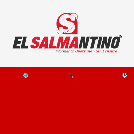
El Salmantino - medios/noticias/editorial
NAL
EL MUNDO
EDITORIALES
D