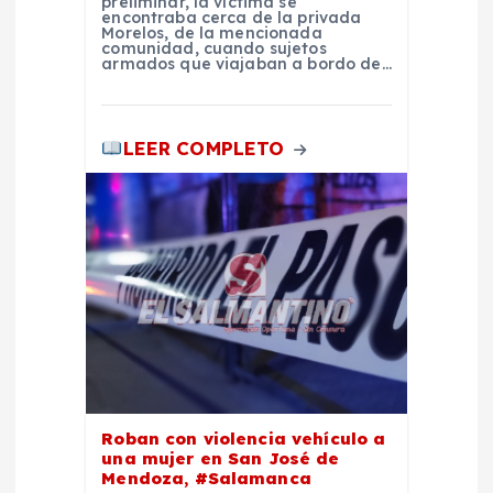
preliminar, la víctima se
encontraba cerca de la privada
d
Morelos, de la mencionada
comunidad, cuando sujetos
armados que viajaban a bordo de…
a
s
LEER COMPLETO
Roban con violencia vehículo a
una mujer en San José de
Mendoza, #Salamanca