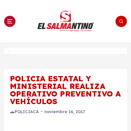
S
a
l
t
a
r
a
l
c
o
El Salmantino - medios/noticias/editorial
n
t
e
Inicio
n
i
d
o
POLICIA ESTATAL Y
MINISTERIAL REALIZA
OPERATIVO PREVENTIVO A
VEHÍCULOS
POLICIACA
noviembre 14, 2017