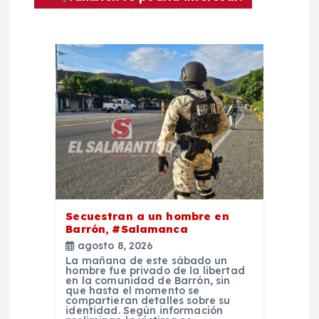
ó
n
d
e
e
n
Secuestran a un hombre en
t
Barrón, #Salamanca
agosto 8, 2026
La mañana de este sábado un
r
hombre fue privado de la libertad
en la comunidad de Barrón, sin
que hasta el momento se
a
compartieran detalles sobre su
identidad. Según información