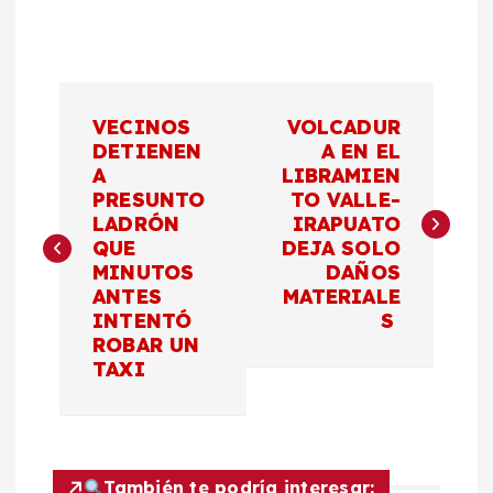
N
VECINOS
VOLCADUR
a
DETIENEN
A EN EL
A
LIBRAMIEN
PRESUNTO
TO VALLE-
v
LADRÓN
IRAPUATO
QUE
DEJA SOLO
e
MINUTOS
DAÑOS
ANTES
MATERIALE
g
INTENTÓ
S
ROBAR UN
a
TAXI
c
i
También te podría interesar: