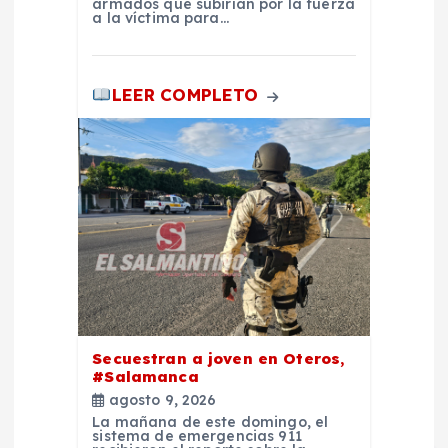
armados que subirían por la fuerza
a la víctima para…
a
s
LEER COMPLETO
Secuestran a joven en Oteros,
#Salamanca
agosto 9, 2026
La mañana de este domingo, el
sistema de emergencias 911