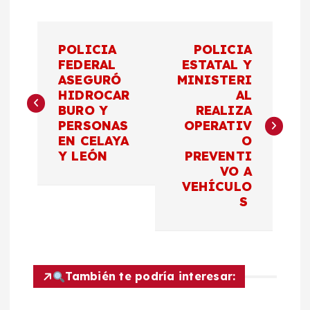
N
POLICIA
POLICIA
a
FEDERAL
ESTATAL Y
ASEGURÓ
MINISTERI
HIDROCAR
AL
v
BURO Y
REALIZA
PERSONAS
OPERATIV
e
EN CELAYA
O
Y LEÓN
PREVENTI
g
VO A
VEHÍCULO
a
S
c
i
También te podría interesar:
ó