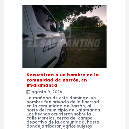
n
d
e
e
n
Secuestran a un hombre en la
t
comunidad de Barrón, en
#Salamanca
agosto 9, 2026
r
La mañana de este domingo, un
hombre fue privado de la libertad
en la comunidad de Barrón, al
a
norte del municipio de Salamanca.
Los hechos ocurrieron sobre la
calle Morelos, cerca del campo
d
deportivo de la comunidad, hasta
donde arribaron varios sujetos