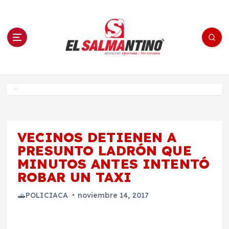
S
a
l
t
a
r
a
l
c
o
El Salmantino - medios/noticias/editorial
n
t
e
Inicio
n
i
d
o
VECINOS DETIENEN A
PRESUNTO LADRÓN QUE
MINUTOS ANTES INTENTÓ
ROBAR UN TAXI
POLICIACA
noviembre 14, 2017