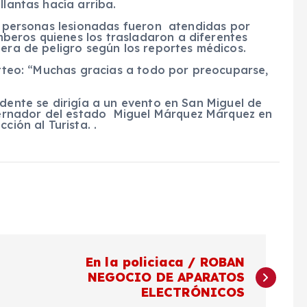
llantas hacía arriba.
 5 personas lesionadas fueron atendidas por
beros quienes los trasladaron a diferentes
uera de peligro según los reportes médicos.
witteo: “Muchas gracias a todo por preocuparse,
idente se dirigía a un evento en San Miguel de
ernador del estado Miguel Márquez Márquez en
ción al Turista. .
En la policiaca / ROBAN
NEGOCIO DE APARATOS
ELECTRÓNICOS