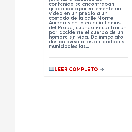
contenido se encontraban
d
grabando aparentemente un
vídeo en un predio a un
costado de la calle Monte
e
Amberes en la colonia Lomas
del Prado, cuando encontraron
por accidente el cuerpo de un
hombre sin vida. De inmediato
e
dieron aviso a las autoridades
municipales las…
n
LEER COMPLETO
t
r
a
d