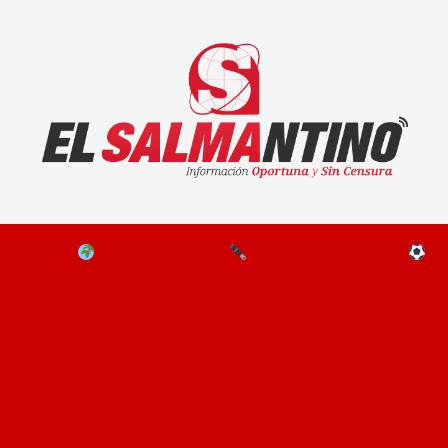
El Salmantino - medios/noticias/editorial
NAL
EL MUNDO
EDITORIALES
D