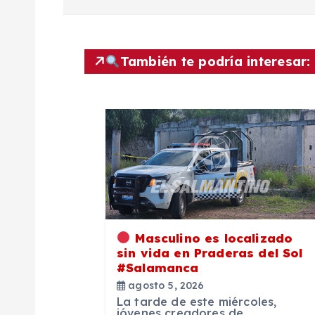
v
e
También te podría interesar:
g
a
c
i
Masculino es localizado
ó
sin vida en Praderas del Sol
#Salamanca
agosto 5, 2026
n
La tarde de este miércoles,
jóvenes creadores de