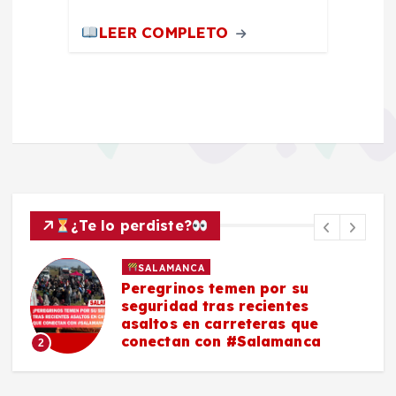
LEER COMPLETO
¿Te lo perdiste?
POLICIACA
SALAMANCA
Asesinan a un hombre en
vulcanizadora de Los Sauces,
#Salamanca
3