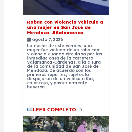
e
e
Roban con violencia vehículo a
una mujer en San José de
n
Mendoza, #Salamanca
agosto 7, 2026
La noche de este viernes, una
t
mujer fue víctima de un robo con
violencia cuando circulaba por las
inmediaciones de la carretera
r
Salamanca-Cárdenas, a la altura
de la comunidad de San José de
Mendoza. De acuerdo con los
primeros reportes, sujetos la
a
despojaron de un vehículo Kia,
color rojo, y posteriormente
huyeron…
d
a
LEER COMPLETO
s