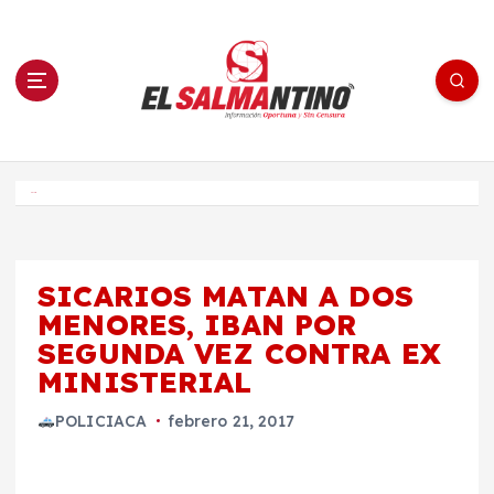
S
a
l
t
a
r
a
l
c
o
El Salmantino - medios/noticias/editorial
n
t
e
Inicio
n
i
d
o
SICARIOS MATAN A DOS
MENORES, IBAN POR
SEGUNDA VEZ CONTRA EX
MINISTERIAL
POLICIACA
febrero 21, 2017