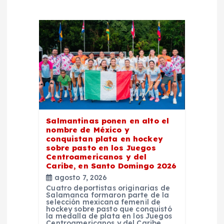
ó
n
d
e
e
Salmantinas ponen en alto el
n
nombre de México y
conquistan plata en hockey
sobre pasto en los Juegos
t
Centroamericanos y del
Caribe, en Santo Domingo 2026
r
agosto 7, 2026
Cuatro deportistas originarias de
Salamanca formaron parte de la
a
selección mexicana femenil de
hockey sobre pasto que conquistó
la medalla de plata en los Juegos
Centroamericanos y del Caribe