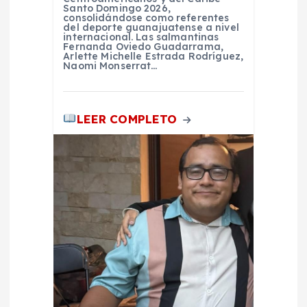
d
Santo Domingo 2026,
consolidándose como referentes
del deporte guanajuatense a nivel
a
internacional. Las salmantinas
Fernanda Oviedo Guadarrama,
Arlette Michelle Estrada Rodríguez,
s
Naomi Monserrat…
LEER COMPLETO