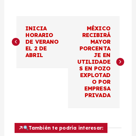
N
INICIA
MÉXICO
a
HORARIO
RECIBIRÁ
DE VERANO
MAYOR
EL 2 DE
PORCENTA
v
ABRIL
JE EN
UTILIDADE
e
S EN POZO
EXPLOTAD
g
O POR
EMPRESA
a
PRIVADA
c
i
También te podría interesar: