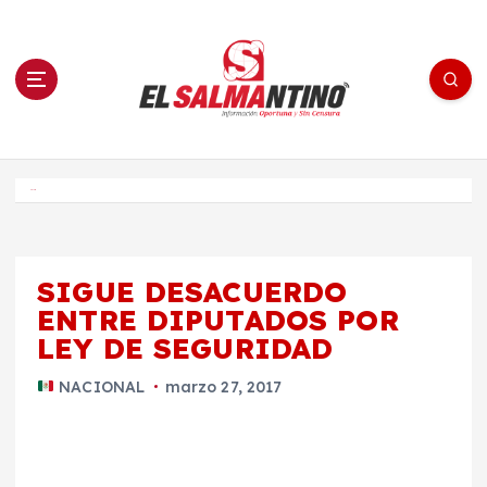
S
a
l
t
a
r
a
l
c
o
El Salmantino - medios/noticias/editorial
n
t
e
Inicio
n
i
d
o
SIGUE DESACUERDO
ENTRE DIPUTADOS POR
LEY DE SEGURIDAD
NACIONAL
marzo 27, 2017