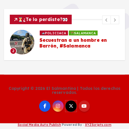
¿Te lo perdiste?
POLICIACA
SALAMANCA
Secuestran a un hombre en
Barrón, #Salamanca
2
Copyright © 2026 El Salmantino | Todos los derechos
reservados.
Social Media Auto Publish
Powered By :
XYZScripts.com