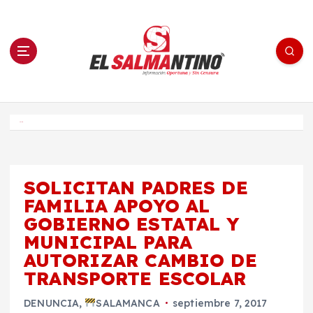
S
a
l
t
a
r
a
l
c
o
El Salmantino - medios/noticias/editorial
n
t
e
Inicio
n
i
d
o
SOLICITAN PADRES DE
FAMILIA APOYO AL
GOBIERNO ESTATAL Y
MUNICIPAL PARA
AUTORIZAR CAMBIO DE
TRANSPORTE ESCOLAR
DENUNCIA
,
SALAMANCA
septiembre 7, 2017