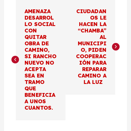
N
AMENAZA
CIUDADAN
a
DESARROL
OS LE
LO SOCIAL
HACEN LA
CON
“CHAMBA”
v
QUITAR
AL
OBRA DE
MUNICIPI
e
CAMINO,
O, PIDEN
SI RANCHO
COOPERAC
g
NUEVO NO
IÓN PARA
ACEPTA
REPARAR
a
SEA EN
CAMINO A
TRAMO
LA LUZ
c
QUE
BENEFICIA
A UNOS
i
CUANTOS.
ó