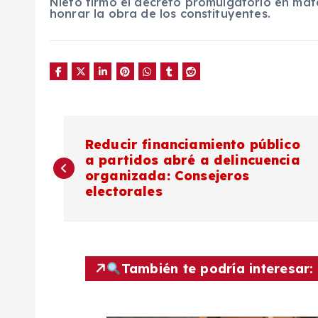
Nieto firmó el decreto promulgatorio en mate
honrar la obra de los constituyentes.
N
Reducir financiamiento público
a partidos abré a delincuencia
a
organizada: Consejeros
electorales
v
e
También te podría interesar:
g