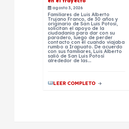
en el trayecto
n
agosto 3, 2026
Familiares de Luis Alberto
t
Trujano Franco, de 30 años y
originario de San Luis Potosí,
solicitan el apoyo de la
ciudadanía para dar con su
r
paradero, luego de perder
contacto con él cuando viajaba
rumbo a Irapuato. De acuerdo
a
con sus familiares, Luis Alberto
salió de San Luis Potosí
alrededor de las…
d
a
LEER COMPLETO
s