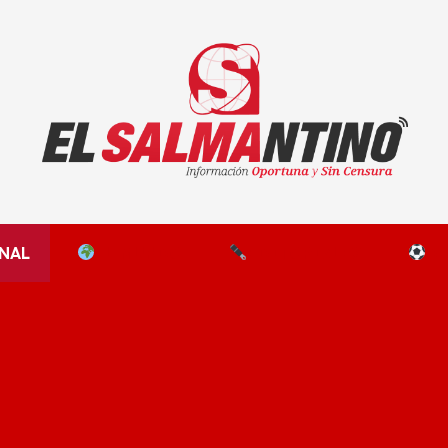
El Salmantino - medios/noticias/editorial
NAL
EL MUNDO
EDITORIALES
D