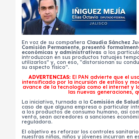
En voz de su compañera
Claudia Sánchez Ju
Comisión Permanente
,
presentó formalmente
económicas y administrativas
a los particu
introduzcan en sus productos tatuajes tempo
utilizarlos” y, con eso, “distorsionan su con
su aspecto físico”.
ADVERTENCIAS:
El PAN advierte que el us
intensificado por la incursión de estilos y m
avance de la tecnología como el internet y l
las nuevas generaciones, q
La iniciativa, turnada a la
Comisión de Salud
caso de que alguna empresa o particular int
a los productos de consumo humano, así como
venta, sean acreedores a sanciones económic
reguladora.
El objetivo es reforzar los controles sanitar
nuestras niñas, niños y jóvenes incurran en 