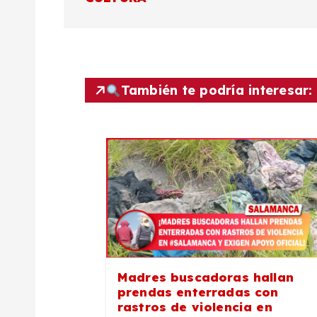
v
e
También te podría interesar:
g
a
c
i
ó
Madres buscadoras hallan
prendas enterradas con
n
rastros de violencia en