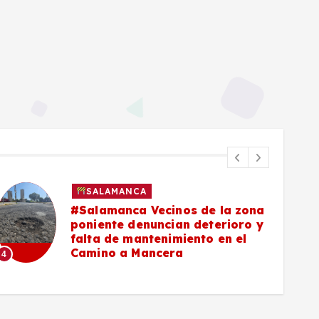
SALAMANCA
#Salamanca Buscadoras
señalan a César Prieto por falta
de convenio para células
6
municipales de búsqueda
5