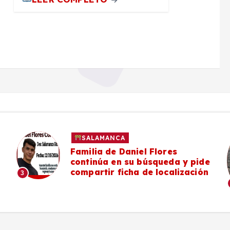
SALAMANCA
#Salamanca Vecinos de la zona
poniente denuncian deterioro y
falta de mantenimiento en el
Camino a Mancera
4