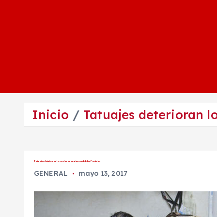
Inicio
Tatuajes deterioran lo
Tatuajes deterioran los valores, son inconcebibles: Panistas
GENERAL
mayo 13, 2017