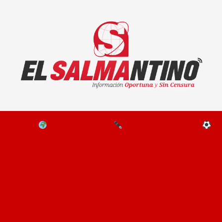
El Salmantino - medios/noticias/editorial
NAL
EL MUNDO
EDITORIALES
D