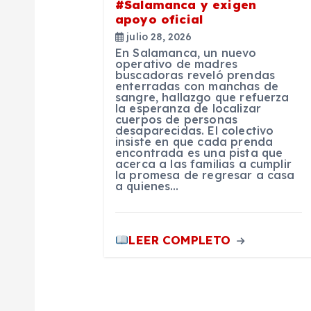
#Salamanca y exigen
apoyo oficial
d
julio 28, 2026
En Salamanca, un nuevo
e
operativo de madres
buscadoras reveló prendas
enterradas con manchas de
sangre, hallazgo que refuerza
e
la esperanza de localizar
cuerpos de personas
desaparecidas. El colectivo
n
insiste en que cada prenda
encontrada es una pista que
acerca a las familias a cumplir
la promesa de regresar a casa
t
a quienes…
r
LEER COMPLETO
a
d