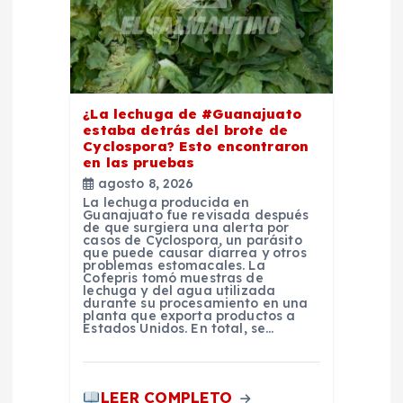
e
e
n
¿La lechuga de #Guanajuato
estaba detrás del brote de
Cyclospora? Esto encontraron
t
en las pruebas
agosto 8, 2026
r
La lechuga producida en
Guanajuato fue revisada después
de que surgiera una alerta por
a
casos de Cyclospora, un parásito
que puede causar diarrea y otros
problemas estomacales. La
Cofepris tomó muestras de
d
lechuga y del agua utilizada
durante su procesamiento en una
planta que exporta productos a
a
Estados Unidos. En total, se…
s
LEER COMPLETO