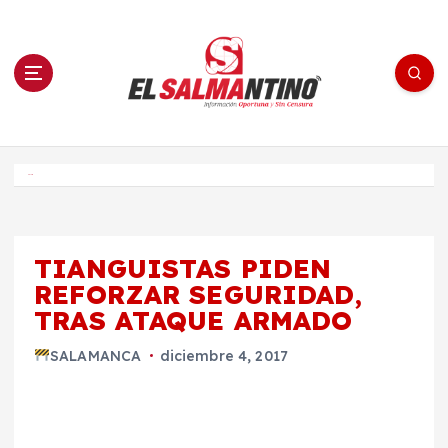
S
a
l
t
a
r
a
l
c
o
El Salmantino - medios/noticias/editorial
n
t
e
Inicio
n
i
d
o
TIANGUISTAS PIDEN
REFORZAR SEGURIDAD,
TRAS ATAQUE ARMADO
SALAMANCA
diciembre 4, 2017