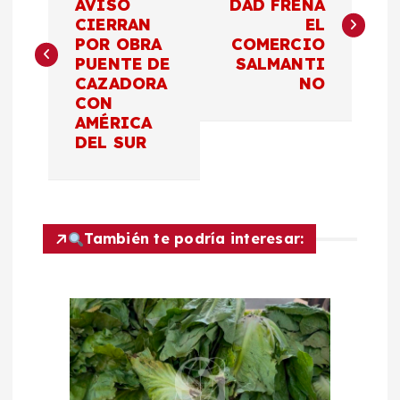
AVISO
DAD FRENA
CIERRAN
EL
v
POR OBRA
COMERCIO
PUENTE DE
SALMANTI
e
CAZADORA
NO
CON
g
AMÉRICA
DEL SUR
a
c
También te podría interesar:
i
ó
n
d